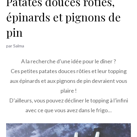
Patates douces rôties,
h
épinards et pignons de
e
r
pin
par
Salma
A la recherche d’une idée pour le dîner ?
Ces petites patates douces rôties et leur topping
aux épinards et aux pignons de pin devraient vous
plaire !
D’ailleurs, vous pouvez décliner le topping à l’infini
avec ce que vous avez dans le frigo…