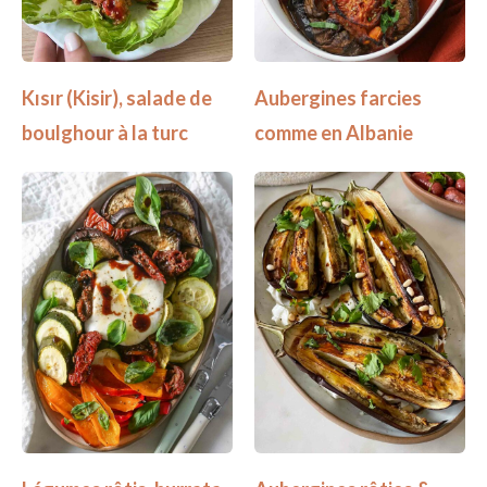
Kısır (Kisir), salade de
Aubergines farcies
boulghour à la turc
comme en Albanie