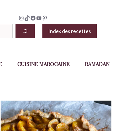
Instagram
TikTok
Facebook
YouTube
Pinterest
Index des recettes
E
CUISINE MAROCAINE
RAMADAN