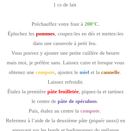
1 cs de lait
Préchauffez votre four à
200°C
.
Épluchez
les
pommes
, coupez-les en dés et mettez-les
dans une casserole à petit feu.
V
ous pouvez y ajouter une petite cuillère de beurre
mais moi, je préfère sans. Laissez cuire et lorsque vous
obtenez une
compote
, ajoutez le
miel
et la
cannelle
.
Laissez refroidir.
Étalez la première
pâte feuilletée
, piquez-la et tartinez
le centre de
pâte de spéculoos
.
Puis, étalez au centre la
compote
.
Refermez à l’aide de la deuxième pâte
(piquée aussi)
en
appuyant sur les bords et badigeonnez du mélange