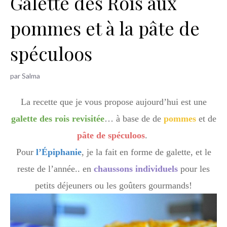
Galette des Rois aux
h
pommes et à la pâte de
e
r
spéculoos
par
Salma
La recette que je vous propose aujourd’hui est une
galette des rois revisitée
… à base de de
pommes
et de
pâte de spéculoos
.
Pour
l’Épiphanie
, je la fait en forme de galette, et le
reste de l’année.. en
chaussons individuels
pour les
petits déjeuners ou les goûters gourmands!