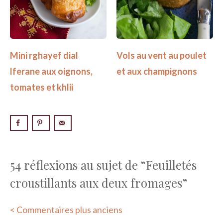
Mini rghayef dial
Vols au vent au poulet
lferane aux oignons,
et aux champignons
tomates et khlii
54 réflexions au sujet de “Feuilletés
croustillants aux deux fromages”
Navigation
< Commentaires plus anciens