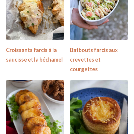
Croissants farcis à la
Batbouts farcis aux
saucisse et la béchamel
crevettes et
courgettes