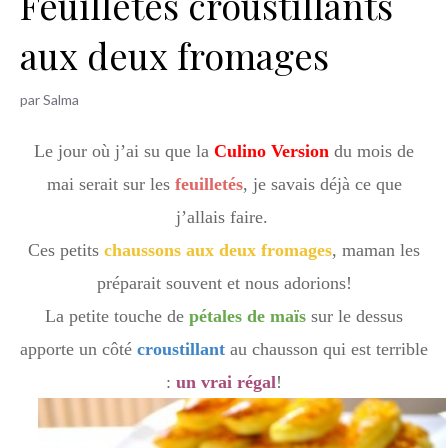
Feuilletés croustillants
h
aux deux fromages
e
r
par
Salma
Le jour où j’ai su que la
Culino Version
du mois de
mai serait sur les
feuilletés
, je savais déjà ce que
j’allais faire.
Ces petits
chaussons aux deux fromages
, maman les
préparait souvent et nous adorions!
La petite touche de
pétales de maïs
sur le dessus
apporte un côté
croustillant
au chausson qui est terrible
:
un vrai régal
!