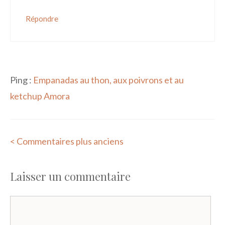
Répondre
Ping :
Empanadas au thon, aux poivrons et au
ketchup Amora
Navigation
< Commentaires plus anciens
des
Laisser un commentaire
commentaires
Commentaire