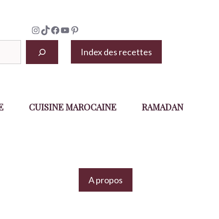
Instagram
TikTok
Facebook
YouTube
Pinterest
Index des recettes
E
CUISINE MAROCAINE
RAMADAN
A propos