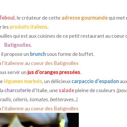
Teboul
, le créateur de cette
adresse gourmande
qui met 
r les
produits italiens
.
ouilles qui est aux cuisines de ce petit restaurant au coeur 
Batignolles
.
, il propose un
brunch
sous forme de buffet.
us servir un
jus d’oranges pressées
.
de
légumes marinés
, un délicieux
carpaccio d’espadon
au
la
charcuterie
d’Italie, une
salade
pleine de couleurs
(pou
radis, céleris, tomates, betteraves..)
.