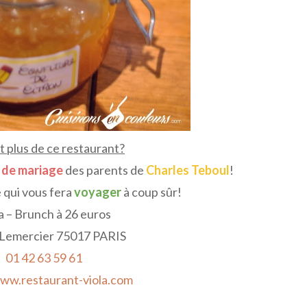
t plus de ce restaurant?
e de mariage
des parents de
Charles Teboul
!
 qui vous fera
voyager
à coup sûr!
a – Brunch à 26 euros
 Lemercier 75017 PARIS
01 42 63 59 61
www.restaurant-viola.com