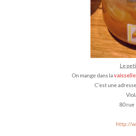
Le peti
On mange dans la
vaissell
C’est une adresse
Viol
80 rue
http://