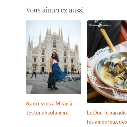
Vous aimerez aussi
6 adresses à Milan à
tester absolument
Le Duc, le paradi
les amoureux de