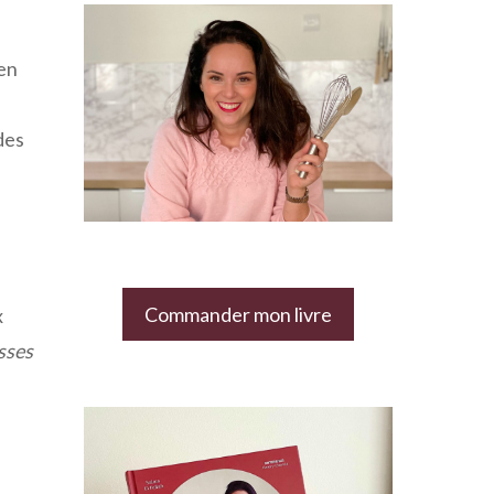
en
des
Commander mon livre
x
sses