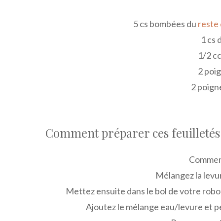
5 cs bombées du
reste
1 cs 
1/2 c
2 poi
2 poign
Comment préparer ces feuilletés 
Commenc
Mélangez la levu
Mettez ensuite dans le bol de votre robot l
Ajoutez le mélange eau/levure et pét