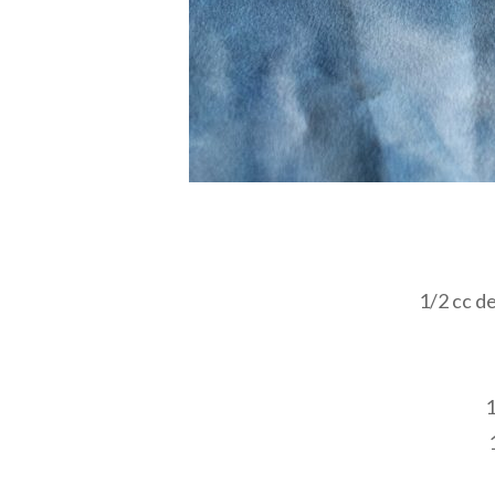
1/2 cc d
1