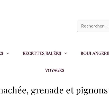
R
e
c
h
ES
RECETTES SALÉES
BOULANGERI
e
r
VOYAGES
c
h
e
e hachée, grenade et pignons
r