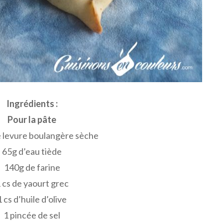
Ingrédients :
Pour la pâte
e levure boulangère sèche
65g d’eau tiède
140g de farine
 cs de yaourt grec
1 cs d’huile d’olive
1 pincée de sel