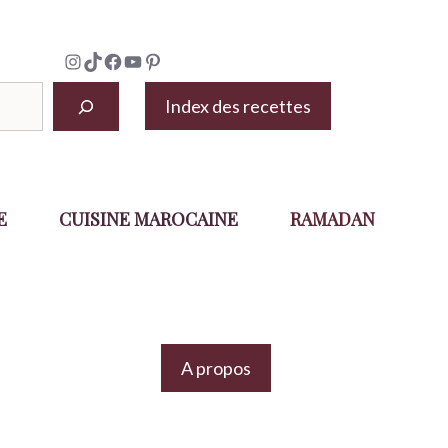
Instagram
TikTok
Facebook
YouTube
Pinterest
Index des recettes
E
CUISINE MAROCAINE
RAMADAN
A propos