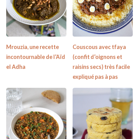
Mrouzia, une recette
Couscous avec tfaya
incontournable de l’Aïd
(confit d’oignons et
el Adha
raisins secs) très facile
expliqué pas à pas