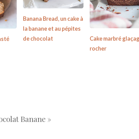
Banana Bread, un cake à
la banane et au pépites
de chocolat
Cake marbré glaça
asté
rocher
hocolat Banane »