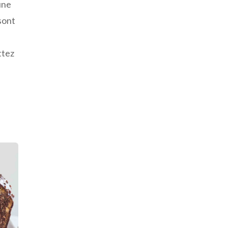
une
sont
ttez