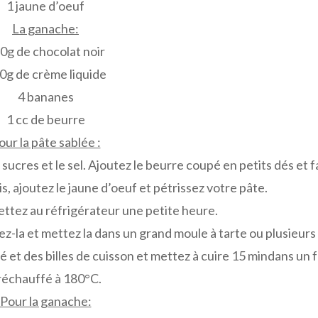
1 jaune d’oeuf
La ganache:
0g de chocolat noir
0g de crème liquide
4 bananes
1 cc de beurre
our la pâte sablée :
 sucres et le sel. Ajoutez le beurre coupé en petits dés et f
is, ajoutez le jaune d’oeuf et pétrissez votre pâte.
ttez au réfrigérateur une petite heure.
ez-la et mettez la dans un grand moule à tarte ou plusieurs
é et des billes de cuisson et mettez à cuire 15 mindans un 
réchauffé à 180°C.
Pour la ganache: