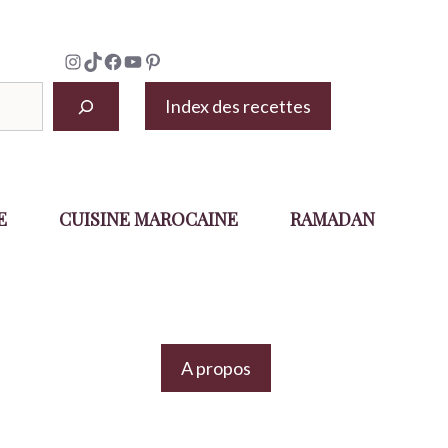
Instagram
TikTok
Facebook
YouTube
Pinterest
Index des recettes
E
CUISINE MAROCAINE
RAMADAN
A propos