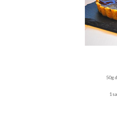
50g d
1 sa