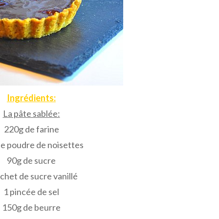
Ingrédients:
La pâte sablée:
220g de farine
e poudre de noisettes
90g de sucre
chet de sucre vanillé
1 pincée de sel
150g de beurre