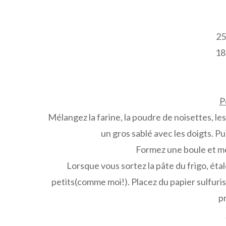
25
18
P
Mélangez la farine, la poudre de noisettes, les
un gros sablé avec les doigts. Pu
Formez une boule et me
Lorsque vous sortez la pâte du frigo, étal
petits(comme moi!). Placez du papier sulfuris
p