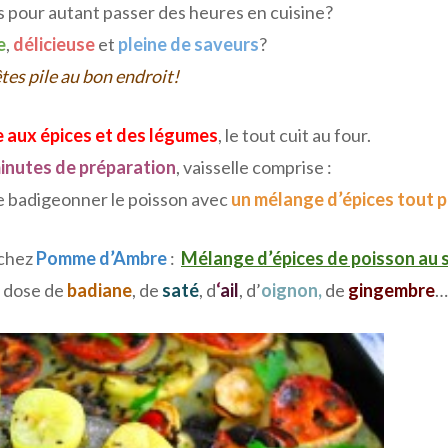
ns pour autant passer des heures en cuisine?
e
,
délicieuse
et
pleine de saveurs
?
tes pile au bon endroit!
 aux épices et des légumes
, le tout cuit au four.
inutes de préparation
, vaisselle comprise :
e badigeonner le poisson avec
un mélange d’épices tout p
chez
Pomme d’Ambre
:
Mélange d’épices de poisson au 
e dose de
badiane
, de
saté
, d
‘
ail
, d’
oignon,
de
gingembre
…