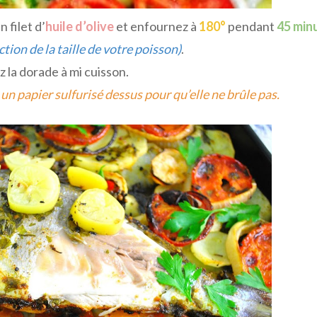
n filet d’
huile d’olive
et enfournez à
180°
pendant
45 min
ction de la taille de votre poisson)
.
z la dorade à mi cuisson.
un papier sulfurisé dessus pour qu’elle ne brûle pas.