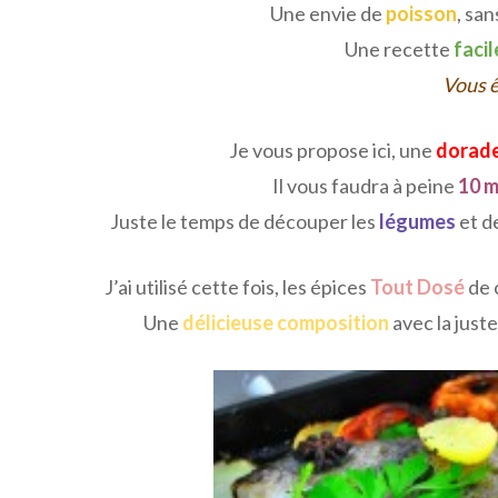
Une envie de
poisson
, sa
Une recette
facil
Vous ê
Je vous propose ici, une
dorade
Il vous faudra à peine
10 m
Juste le temps de découper les
légumes
et d
J’ai utilisé cette fois, les épices
Tout Dosé
de 
Une
délicieuse composition
avec la just