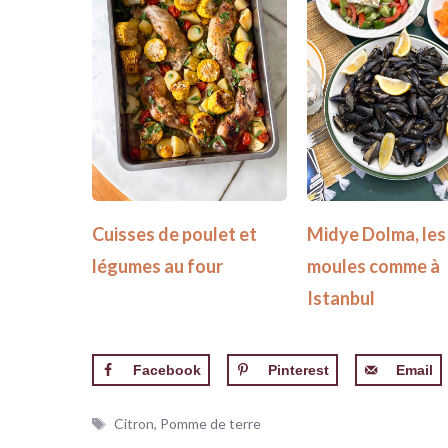
Cuisses de poulet et
Midye Dolma, les
légumes au four
moules comme à
Istanbul
Facebook
Pinterest
Email
Étiquettes
Citron
,
Pomme de terre