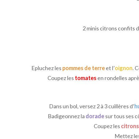
2 minis citrons confits
Epluchez les
pommes de terre
et l’
oignon
. 
Coupez les
tomates
en rondelles aprè
Dans un bol, versez 2 à 3 cuillères d’
hu
Badigeonnez la
dorade
sur tous ses cô
Coupez les
citrons
Mettez le