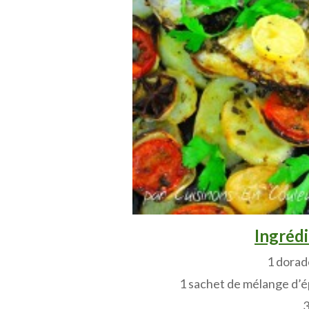
Ingrédi
1 dora
1 sachet de mélange d’é
3