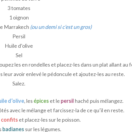
3 tomates
1 oignon
 de Marrakech
(ou un demi si c’est un gros)
Persil
Huile d’olive
Sel
Coupez les en rondelles et placez-les dans un plat allant au f
s leur avoir enlevé le pédoncule et ajoutez-les au reste.
Salez.
ile d’olive
, les
épices
et le
persil
haché puis mélangez.
tés avec le mélange et farcissez-la de ce qu’il en reste.
 confits
et placez-les sur le poisson.
s
badianes
sur les légumes.