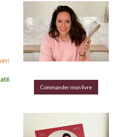
rêt
!
saté
.
Commander mon livre