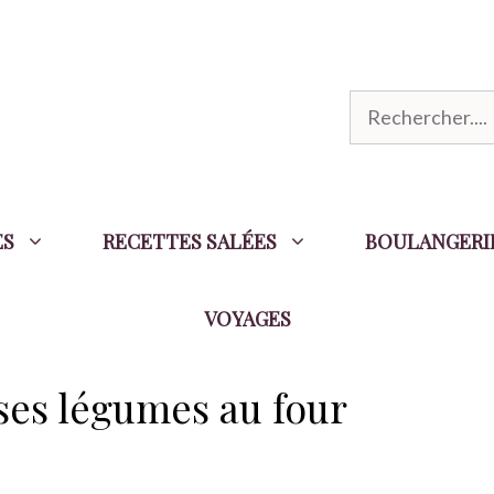
R
e
c
h
ES
RECETTES SALÉES
BOULANGERI
e
r
VOYAGES
c
h
e
ses légumes au four
r