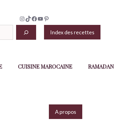
Instagram
TikTok
Facebook
YouTube
Pinterest
Index des recettes
E
CUISINE MAROCAINE
RAMADAN
A propos