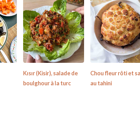
Chou fleur rôti et s
Kısır (Kisir), salade de
au tahini
boulghour à la turc