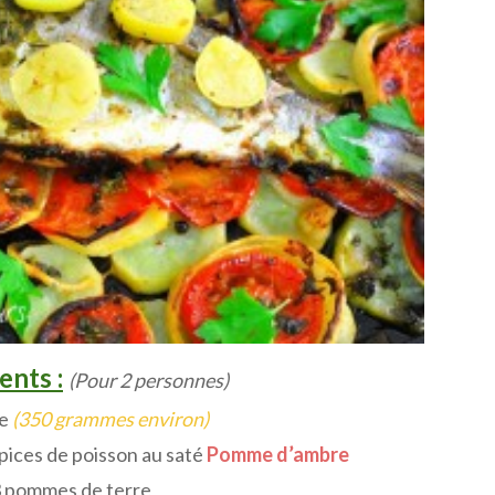
ents :
(Pour 2 personnes)
de
(350 grammes environ)
pices de poisson au saté
Pomme d’ambre
 pommes de terre