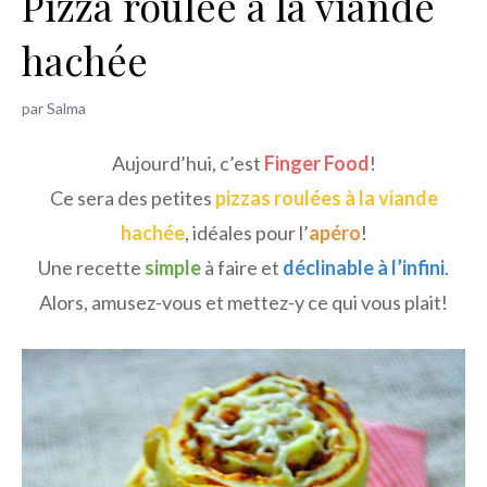
Pizza roulée à la viande
h
hachée
e
r
par
Salma
Aujourd’hui, c’est
Finger Food
!
Ce sera des petites
pizzas roulées à la viande
hachée
, idéales pour l’
apéro
!
Une recette
simple
à faire et
déclinable à l’infini
.
Alors, amusez-vous et mettez-y ce qui vous plait!