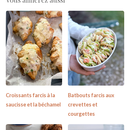
Croissants farcis à la
Batbouts farcis aux
saucisse et la béchamel
crevettes et
courgettes