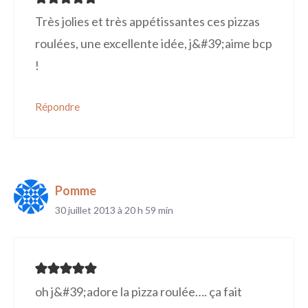
Très jolies et très appétissantes ces pizzas
roulées, une excellente idée, j&#39;aime bcp
!
Répondre
Pomme
30 juillet 2013 à 20 h 59 min
oh j&#39;adore la pizza roulée…. ça fait