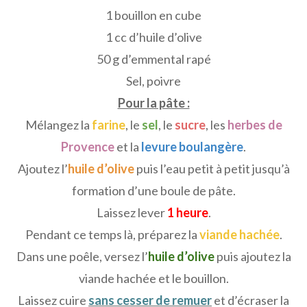
1 bouillon en cube
1 cc d’huile d’olive
50 g d’emmental rapé
Sel, poivre
Pour la pâte :
Mélangez la
farine
, le
sel
, le
sucre
, les
herbes de
Provence
et la
levure boulangère
.
Ajoutez l’
huile d’olive
puis l’eau petit à petit jusqu’à
formation d’une boule de pâte.
Laissez lever
1 heure
.
Pendant ce temps là, préparez la
viande hachée
.
Dans une poêle, versez l’
huile d’olive
puis ajoutez la
viande hachée et le bouillon.
Laissez cuire
sans cesser de remuer
et d’écraser la