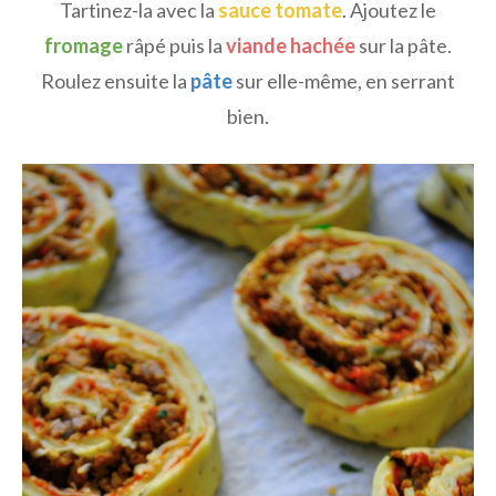
Tartinez-la avec la
sauce tomate
. Ajoutez le
fromage
râpé puis la
viande hachée
sur la pâte.
Roulez ensuite la
pâte
sur elle-même, en serrant
bien.