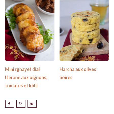
Mini rghayef dial
Harcha aux olives
lferane aux oignons,
noires
tomates et khlii