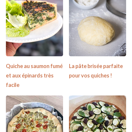
Quiche au saumon fumé
La pâte brisée parfaite
et aux épinards très
pour vos quiches !
facile