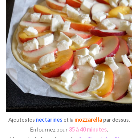
Ajoutes les
nectarines
et la
mozzarella
par dessus.
Enfournez pour
35 à 40 minutes
.