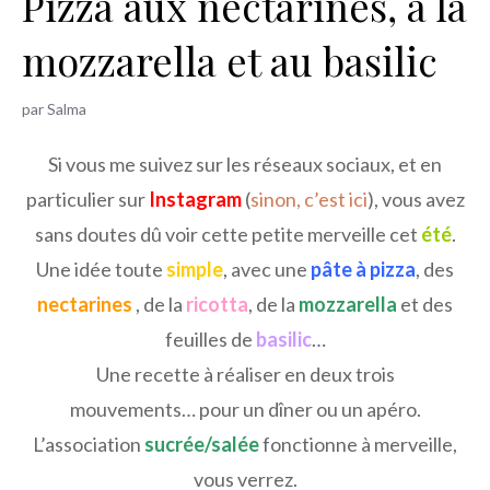
Pizza aux nectarines, à la
h
mozzarella et au basilic
e
r
par
Salma
Si vous me suivez sur les réseaux sociaux, et en
particulier sur
Instagram
(
sinon, c’est ici
), vous avez
sans doutes dû voir cette petite merveille cet
été
.
Une idée toute
simple
, avec une
pâte à pizza
, des
nectarines
, de la
ricotta
, de la
mozzarella
et des
feuilles de
basilic
…
Une recette à réaliser en deux trois
mouvements… pour un dîner ou un apéro.
L’association
sucrée/salée
fonctionne à merveille,
vous verrez.