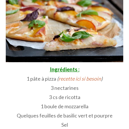
Ingrédients :
1 pâte à pizza
(
recette ici si besoin
)
3 nectarines
3 cs de ricotta
1 boule de mozzarella
Quelques feuilles de basilic vert et pourpre
Sel