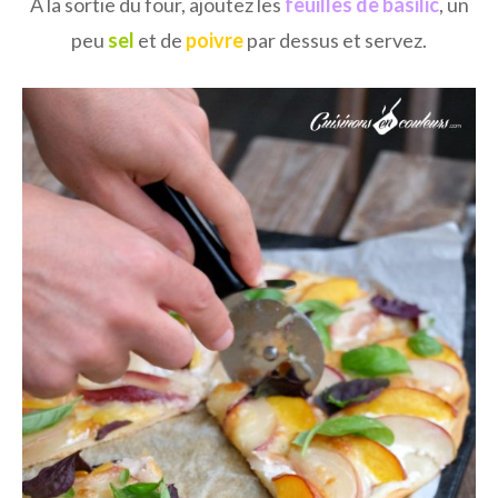
A la sortie du four, ajoutez les
feuilles de basilic
, un
peu
sel
et de
poivre
par dessus et servez.