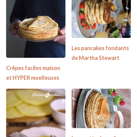
Les pancakes fondants
de Martha Stewart
Crêpes faciles maison
et HYPER moelleuses