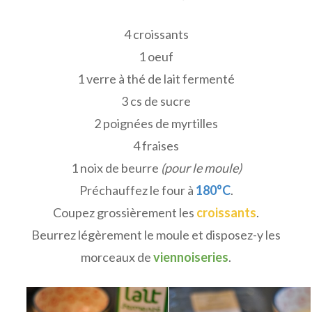
4 croissants
1 oeuf
1 verre à thé de lait fermenté
3 cs de sucre
2 poignées de myrtilles
4 fraises
1 noix de beurre
(pour le moule)
Préchauffez le four à
180°C
.
Coupez grossièrement les
croissants
.
Beurrez légèrement le moule et disposez-y les
morceaux de
viennoiseries
.