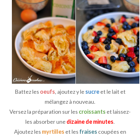
Battez les
oeufs
, ajoutez y le
sucre
et le lait et
mélangez à nouveau.
Versez la préparation sur les
croissants
et laissez-
les absorber une
dizaine de minutes
.
Ajoutez les
myrtilles
et les
fraises
coupées en