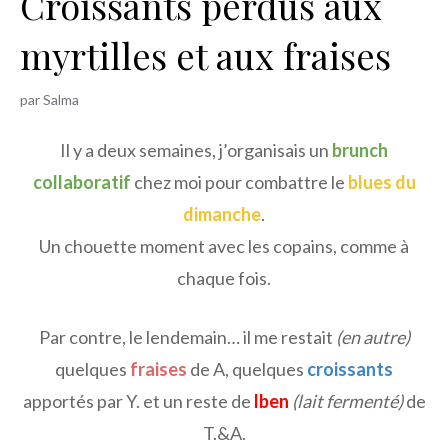
Croissants perdus aux
h
myrtilles et aux fraises
e
r
par
Salma
Il y a deux semaines, j’organisais un
brunch
collaboratif
chez moi pour combattre le
blues du
dimanche
.
Un chouette moment avec les copains, comme à
chaque fois.
Par contre, le lendemain… il me restait
(en autre)
quelques
fraises
de A, quelques
croissants
apportés par Y. et un reste de
lben
(lait fermenté)
de
T.&A.