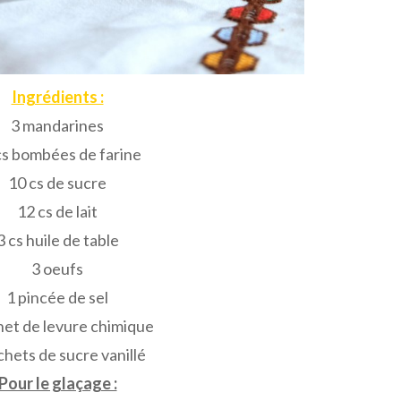
Ingrédients :
3 mandarines
cs bombées de farine
10 cs de sucre
12 cs de lait
3 cs huile de table
3 oeufs
1 pincée de sel
het de levure chimique
chets de sucre vanillé
Pour le glaçage :