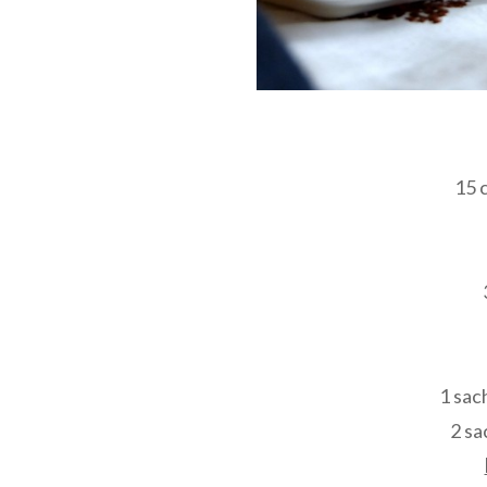
15 
1 sac
2 sa