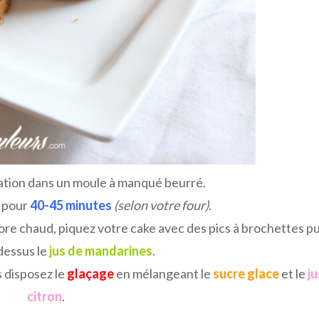
ation dans un moule à manqué beurré.
pour
40-45 minutes
(selon votre four)
.
core chaud, piquez votre cake avec des pics à brochettes pu
dessus le
jus de mandarines
.
s disposez le
glaçage
en mélangeant le
sucre glace
et le
ju
citron
.