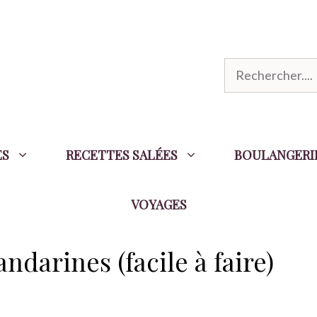
R
e
c
h
ES
RECETTES SALÉES
BOULANGERI
e
r
VOYAGES
c
h
e
darines (facile à faire)
r