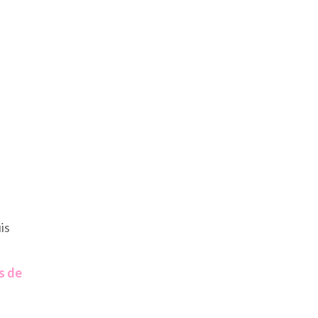
is
s de