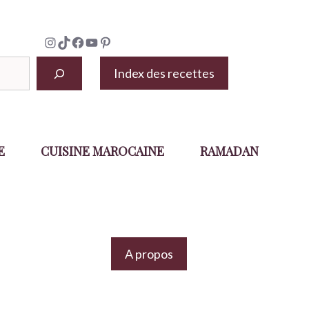
Instagram
TikTok
Facebook
YouTube
Pinterest
Index des recettes
E
CUISINE MAROCAINE
RAMADAN
A propos