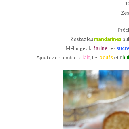
1
Zes
Préch
Zestez les
mandarines
pui
Mélangez la
farine
, les
sucr
Ajoutez ensemble le
lait
, les
oeufs
et l’
hu