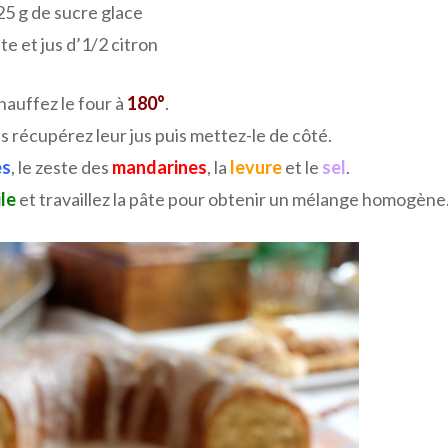
25 g de sucre glace
te et jus d’1/2 citron
auffez le four à
180°
.
s récupérez leur jus puis mettez-le de côté.
es
, le zeste des
mandarines
, la
levure
et le
sel
.
ile
et travaillez la pâte pour obtenir un mélange homogène