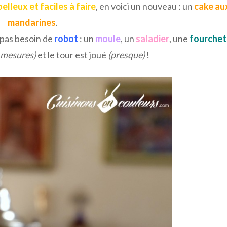
elleux et faciles à faire
, en voici un nouveau : un
cake au
mandarines
.
 pas besoin de
robot
: un
moule
, un
saladier
, une
fourchet
 mesures)
et le tour est joué
(presque)
!