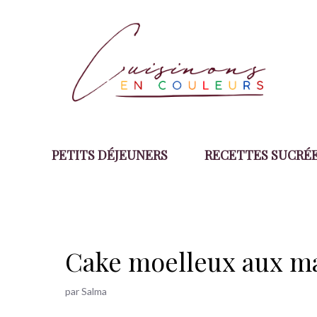
Aller
au
contenu
PETITS DÉJEUNERS
RECETTES SUCRÉ
Cake moelleux aux man
par
Salma