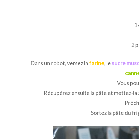
1 
2 p
Dans un robot, versez la
farine
, le
sucre mus
canne
Vous pouv
Récupérez ensuite la pâte et mettez-la 
Préch
Sortez la pâte du fri