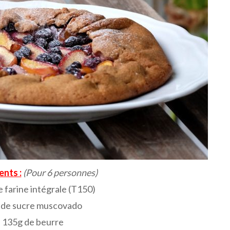
ents :
(Pour 6 personnes)
 farine intégrale (T150)
 de sucre muscovado
135g de beurre