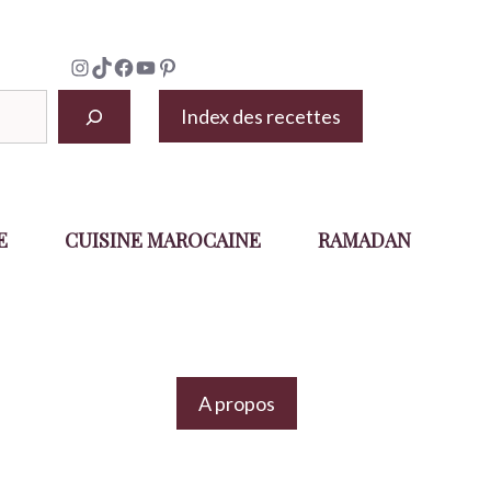
Instagram
TikTok
Facebook
YouTube
Pinterest
Index des recettes
E
CUISINE MAROCAINE
RAMADAN
A propos