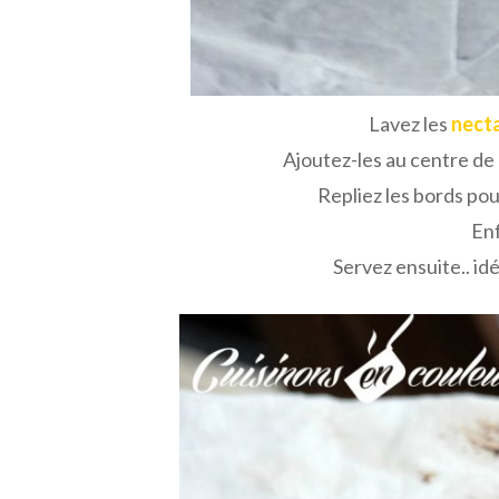
Lavez les
nect
Ajoutez-les au centre de 
Repliez les bords pou
En
Servez ensuite.. i