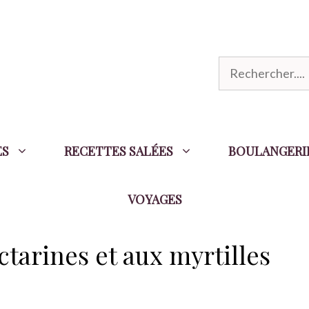
R
e
c
h
ES
RECETTES SALÉES
BOULANGERI
e
r
VOYAGES
c
h
e
ctarines et aux myrtilles
r