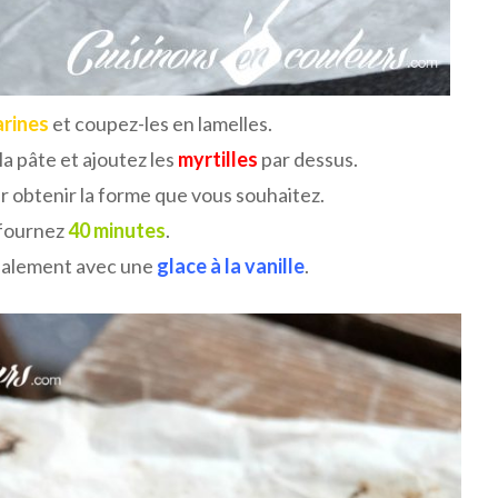
arines
et coupez-les en lamelles.
la pâte et ajoutez les
myrtilles
par dessus.
r obtenir la forme que vous souhaitez.
fournez
40 minutes
.
déalement avec une
glace à la vanille
.