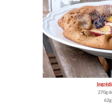
Ingrédi
270g de
62g