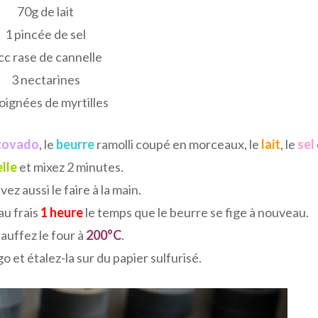
70g de lait
1 pincée de sel
cc rase de cannelle
3 nectarines
oignées de myrtilles
covado
, le
beurre
ramolli coupé en morceaux, le
lait
, le
sel
lle
et mixez 2 minutes.
ez aussi le faire à la main.
au frais
1 heure
le temps que le beurre se fige à nouveau.
auffez le four à
200°C
.
go et étalez-la sur du papier sulfurisé.