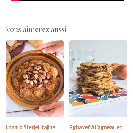
Vous aimerez aussi
Lham b Sferjel, tajine
Rghayef à l’agneau et