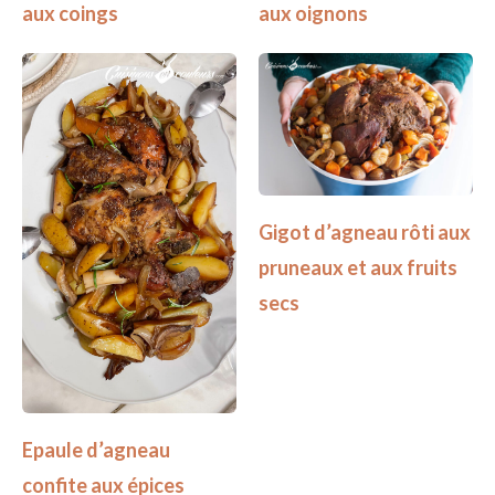
aux coings
aux oignons
Gigot d’agneau rôti aux
pruneaux et aux fruits
secs
Epaule d’agneau
confite aux épices