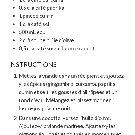
0,5
c. à café
paprika
1
pincée
cumin
1
c. à café
sel
500
mL
eau
2
c. à soupe
huile d'olive
0,5
c. à café
smen
(beurre rance)
INSTRUCTIONS
Mettez la viande dans un récipient et ajoutez-
y les épices (gingembre, curcuma, paprika,
cumin et sel), les gousses d’ail râpées et un
fond d’eau. Mélangez et laissez mariner 1
heure jusqu’à une nuit.
Dans une cocotte, versez l’huile d’olive.
Ajoutez-y la viande marinée. Ajoutez-y les
oignons épluchés et coupés en morceaux et