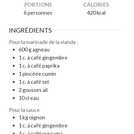
PORTIONS
CALORIES
6
personnes
420
kcal
INGRÉDIENTS
Pour la marinade de la viande :
600
g
agneau
1
c. à café
gingembre
1
c. à café
paprika
1
pincéée
cumin
1
c. à café
sel
2
gousses
ail
10
cl
eau
Pour la sauce
1
kg
oignon
1
c. à café
gingembre
1
c. à café
curcuma