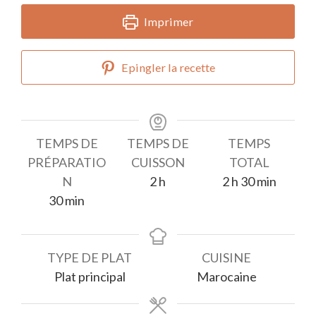
Imprimer
Epingler la recette
TEMPS DE
TEMPS DE
TEMPS
PRÉPARATIO
CUISSON
TOTAL
heures
heures
minutes
N
2
h
2
h
30
min
minutes
30
min
TYPE DE PLAT
CUISINE
Plat principal
Marocaine