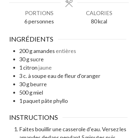
PORTIONS
CALORIES
6
personnes
80
kcal
INGRÉDIENTS
200
g
amandes
entières
30
g
sucre
1
citron
jaune
3
c. à soupe
eau de fleur d'oranger
30
g
beurre
500
g
miel
1
paquet
pâte phyllo
INSTRUCTIONS
Faites bouillir une casserole d’eau. Versez les
amandes dedans pendant 5 minutes puis