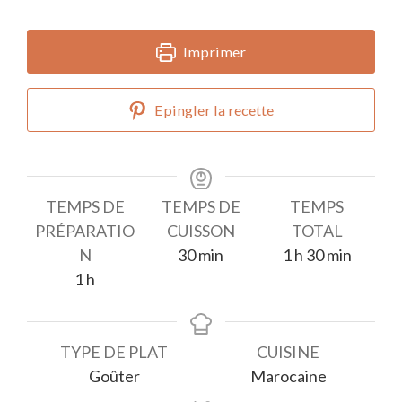
Imprimer
Epingler la recette
TEMPS DE
TEMPS DE
TEMPS
PRÉPARATIO
CUISSON
TOTAL
minutes
heure
minutes
N
30
min
1
h
30
min
heure
1
h
TYPE DE PLAT
CUISINE
Goûter
Marocaine