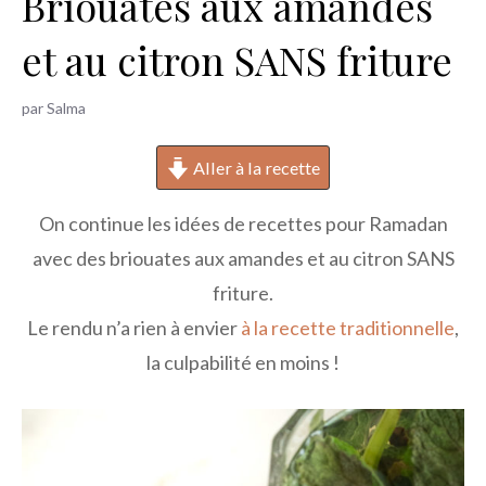
Briouates aux amandes
h
et au citron SANS friture
e
r
par
Salma
Aller à la recette
On continue les idées de recettes pour Ramadan
avec des briouates aux amandes et au citron SANS
friture.
Le rendu n’a rien à envier
à la recette traditionnelle
,
la culpabilité en moins !