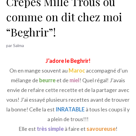
Crepes Mille Trous ou
h
comme on dit chez moi
e
r
“Beghrir”!
par
Salma
J’adore le Beghrir!
On en mange souvent au
Maroc
accompagné d’un
mélange de
beurre
et de
miel
! Quel régal! J’avais
envie de refaire cette recette et de la partager avec
vous! J’ai essayé plusieurs recettes avant de trouver
la bonne! Celle la est
INRATABLE
à tous les coups il y
a plein de trous!!!
Elle est
très simple
à faire et
savoureuse
!