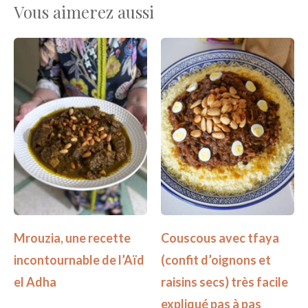
Vous aimerez aussi
Mrouzia, une recette
Couscous avec tfaya
incontournable de l’Aïd
(confit d’oignons et
el Adha
raisins secs) très facile
expliqué pas à pas