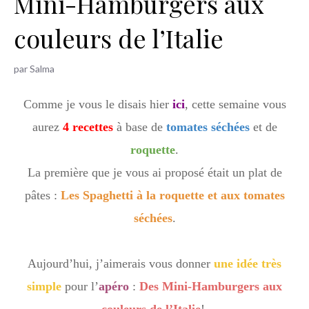
Mini-Hamburgers aux
h
couleurs de l’Italie
e
r
par
Salma
Comme je vous le disais hier
ici
, cette semaine vous
aurez
4 recettes
à base de
tomates séchées
et de
roquette
.
La première que je vous ai proposé était un plat de
pâtes :
Les Spaghetti à la roquette et aux tomates
séchées
.
Aujourd’hui, j’aimerais vous donner
une idée très
simple
pour l’
apéro
:
Des Mini-Hamburgers aux
couleurs de l’Italie
!