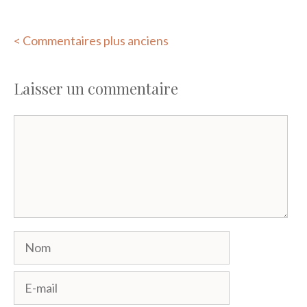
Navigation
< Commentaires plus anciens
des
Laisser un commentaire
commentaires
Commentaire
Nom
E-
mail