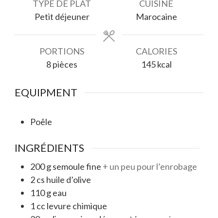
TYPE DE PLAT
CUISINE
Petit déjeuner
Marocaine
PORTIONS
CALORIES
8
pièces
145
kcal
EQUIPMENT
Poêle
INGRÉDIENTS
200
g
semoule fine
+ un peu pour l’enrobage
2
cs
huile d’olive
110
g
eau
1
cc
levure chimique