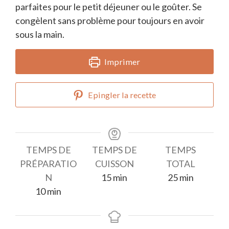
parfaites pour le petit déjeuner ou le goûter. Se
congèlent sans problème pour toujours en avoir
sous la main.
Imprimer
Epingler la recette
TEMPS DE
TEMPS DE
TEMPS
PRÉPARATIO
CUISSON
TOTAL
minutes
minutes
N
15
min
25
min
minutes
10
min