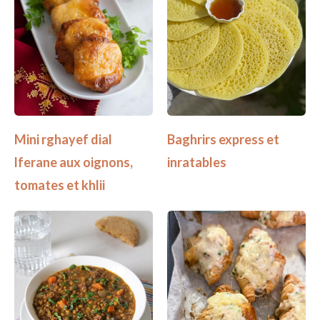
Mini rghayef dial
Baghrirs express et
lferane aux oignons,
inratables
tomates et khlii