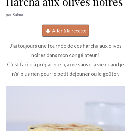
Harcha aux olives noires
h
e
par
Salma
r
Aller à la recette
J’ai toujours une fournée de ces harcha aux olives
noires dans mon congélateur !
C’est facile à préparer et ça me sauve la vie quand je
n’ai plus rien pour le petit dejeuner ou le goûter.