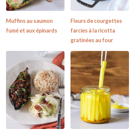
Muffins au saumon
Fleurs de courgettes
fumé et aux épinards
farcies à la ricotta
gratinées au four