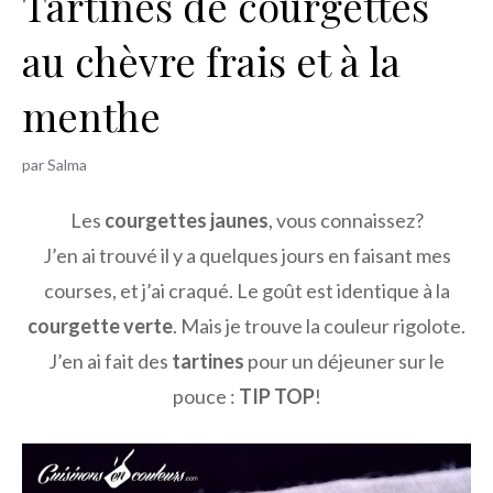
Tartines de courgettes
h
au chèvre frais et à la
e
r
menthe
par
Salma
Les
courgettes jaunes
, vous connaissez?
J’en ai trouvé il y a quelques jours en faisant mes
courses, et j’ai craqué. Le goût est identique à la
courgette verte
. Mais je trouve la couleur rigolote.
J’en ai fait des
tartines
pour un déjeuner sur le
pouce :
TIP TOP
!