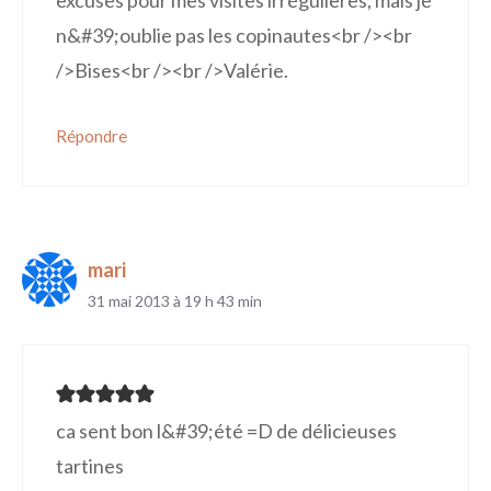
excuses pour mes visites irrégulières, mais je
n&#39;oublie pas les copinautes<br /><br
/>Bises<br /><br />Valérie.
Répondre
mari
31 mai 2013 à 19 h 43 min
ca sent bon l&#39;été =D de délicieuses
tartines