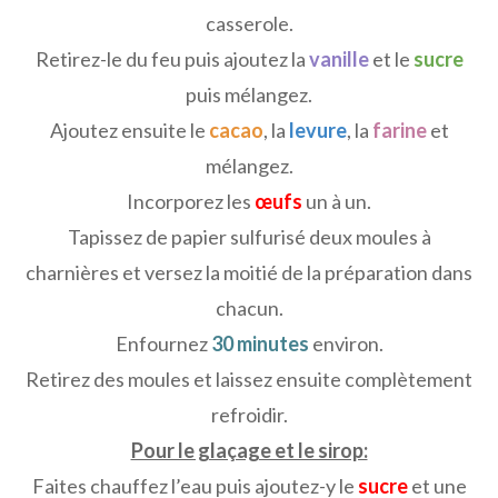
casserole.
Retirez-le du feu puis ajoutez la
vanille
et le
sucre
puis mélangez.
Ajoutez ensuite le
cacao
, la
levure
, la
farine
et
mélangez.
Incorporez les
œufs
un à un.
Tapissez de papier sulfurisé deux moules à
charnières et versez la moitié de la préparation dans
chacun.
Enfournez
30 minutes
environ.
Retirez des moules et laissez ensuite complètement
refroidir.
Pour le glaçage et le sirop:
Faites chauffez l’eau puis ajoutez-y le
sucre
et une