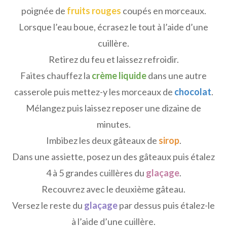
poignée de
fruits rouges
coupés en morceaux.
Lorsque l’eau boue, écrasez le tout à l’aide d’une
cuillère.
Retirez du feu et laissez refroidir.
Faites chauffez la
crème liquide
dans une autre
casserole puis mettez-y les morceaux de
chocolat
.
Mélangez puis laissez reposer une dizaine de
minutes.
Imbibez les deux gâteaux de
sirop
.
Dans une assiette, posez un des gâteaux puis étalez
4 à 5 grandes cuillères du
glaçage
.
Recouvrez avec le deuxième gâteau.
Versez le reste du
glaçage
par dessus puis étalez-le
à l’aide d’une cuillère.