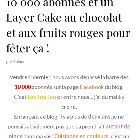
10 000 abonnés et un
h
Layer Cake au chocolat
e
r
et aux fruits rouges pour
fêter ça !
par
Salma
Vendredi dernier, nous avons dépassé la barre des
10 000
abonnés sur la page
Facebook
du blog.
C’est
fou fou fou
et entre nous… j’ai du mal à y
croire.
En lançant ce blog, il y a plus de
deux ans
, je ne
pensais absolument pas que ça prendrait
autant de
place
dans ma vie :
Cuisinons en couleurs
, c’est un