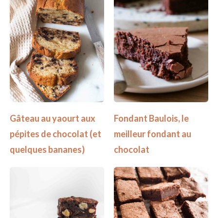
Gâteau au yaourt aux
Fondant Baulois, le
pépites de chocolat (et
meilleur fondant au
quelques bananes)
chocolat