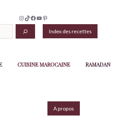
Instagram
TikTok
Facebook
YouTube
Pinterest
Index des recettes
E
CUISINE MAROCAINE
RAMADAN
A propos