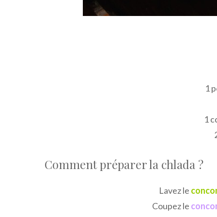
1 p
1 c
Comment préparer la chlada ?
Lavez le
conco
Coupez le
conco