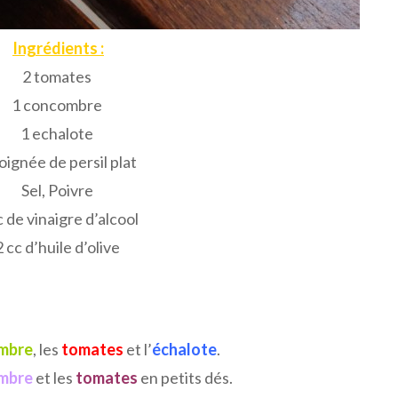
Ingrédients :
2 tomates
1 concombre
1 echalote
oignée de persil plat
Sel, Poivre
c de vinaigre d’alcool
2 cc d’huile d’olive
mbre
, les
tomates
et l’
échalote
.
mbre
et les
tomates
en petits dés.