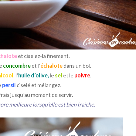
chalote
et ciselez-la finement.
le
concombre
et l’
échalote
dans un bol.
alcool
, l’
huile d’olive,
le
sel
et le
poivre
.
e
persil
ciselé et mélangez.
rais jusqu’au moment de servir.
ore meilleure lorsqu’elle est bien fraiche.