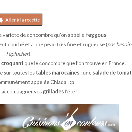
Aller à la recette
ne variété de concombre qu’on appelle
Feggous
.
ent courbé et a une peau très fine et rugueuse (
pas besoin
l’éplucher
).
s
croquant
que le concombre que l’on trouve en France.
e sur toutes les
tables marocaines
: une
salade de tomat
ommunément appelée Chlada ! :p
ur accompagner vos
grillades
l’été !