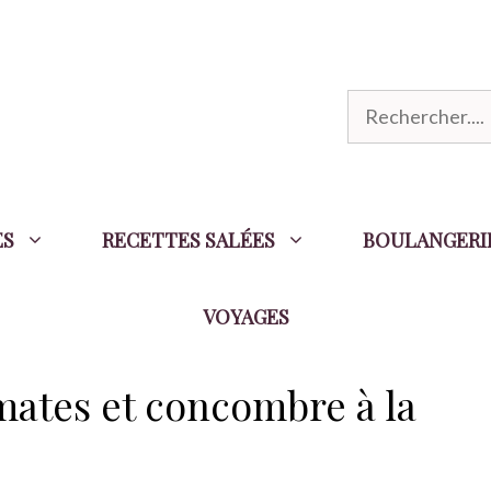
R
e
c
h
ES
RECETTES SALÉES
BOULANGERI
e
r
VOYAGES
c
h
e
mates et concombre à la
r