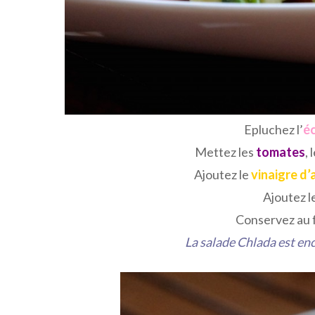
Epluchez l’
é
Mettez les
tomates
, 
Ajoutez le
vinaigre d’
Ajoutez l
Conservez au f
La salade Chlada est enc