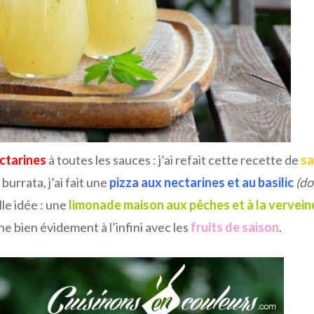
ctarines
à toutes les sauces : j’ai refait cette recette de
sa
 burrata, j’ai fait une
pizza aux nectarines et au basilic
(do
le idée : une
limonade maison aux pêches et à la vervein
ne bien évidement à l’infini avec les
fruits de saison
.