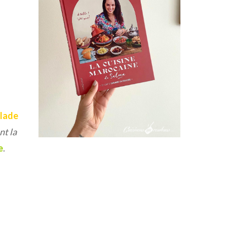
lade
nt la
e
.