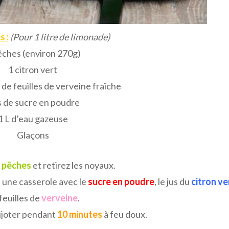
s :
(Pour 1 litre de limonade)
êches (environ 270g)
1 citron vert
de feuilles de verveine fraîche
s de sucre en poudre
1 L d’eau gazeuse
Glaçons
s
pêches
et retirez les noyaux.
 une casserole avec le
sucre en poudre
, le jus du
citron ve
 feuilles de
verveine
.
ijoter pendant
10 minutes
à feu doux.