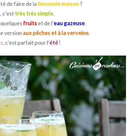
té de faire de la
limonade maison
?
, c’est
très très simple
.
r quelques
fruits
et de l’
eau gazeuse
.
ne version
aux pêches et à la verveine
.
is
, c’est parfait pour l’
été
!