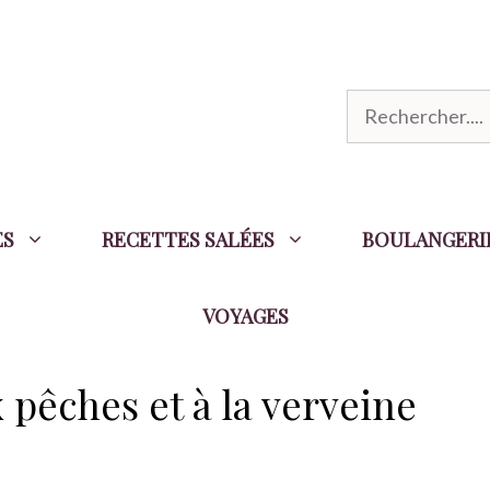
R
e
c
h
ES
RECETTES SALÉES
BOULANGERI
e
r
VOYAGES
c
h
e
pêches et à la verveine
r