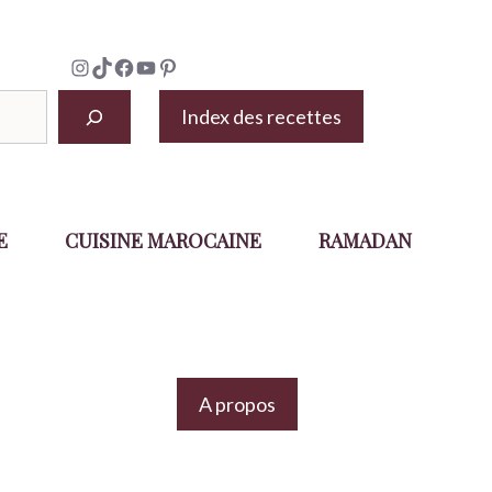
Instagram
TikTok
Facebook
YouTube
Pinterest
Index des recettes
E
CUISINE MAROCAINE
RAMADAN
A propos