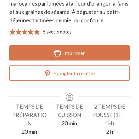
marocaines parfumées à la fleur d’oranger, à l’anis
et aux graines de sésame. À déguster au petit-
déjeuner tartinées de miel ou confiture.
5
avec
6
notes
Imprimer
Epingler la recette
TEMPS DE
TEMPS DE
2 TEMPS DE
PRÉPARATIO
CUISSON
POUSSE (1H +
minutes
N
20
min
1H)
minutes
heures
20
min
2
h