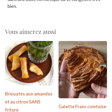
bien.
Vous aimerez aussi
Briouates aux amandes
et au citron SANS
Galette Franc comtoise
friture