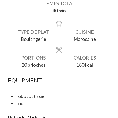
TEMPS TOTAL
minutes
40
min
TYPE DE PLAT
CUISINE
Boulangerie
Marocaine
PORTIONS
CALORIES
20
brioches
180
kcal
EQUIPMENT
robot pâtissier
four
INGRÉDIENTS