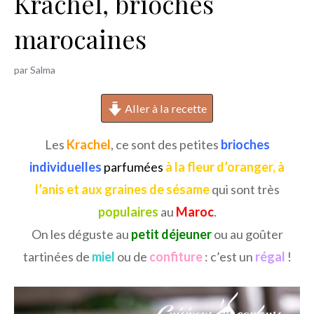
Krachel, brioches
h
marocaines
e
r
par
Salma
Aller à la recette
Les
Krachel
, ce sont des petites
brioches
individuelles
parfumées
à la fleur d’oranger, à
l’anis et aux graines de sésame
qui sont très
populaires
au
Maroc
.
On les déguste au
petit déjeuner
ou au goûter
tartinées de
miel
ou de
confiture
: c’est un
régal
!