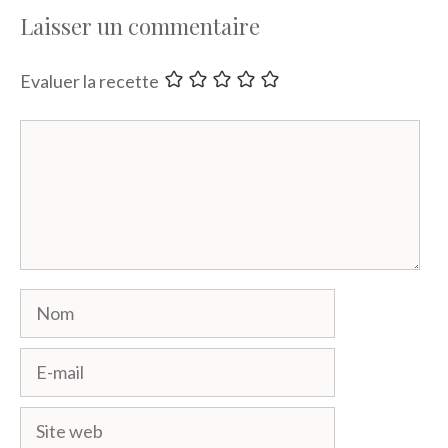
Laisser un commentaire
Evaluer la recette
Commentaire
Nom
E-
mail
Site