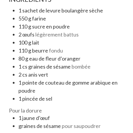
1
sachet de levure boulangère sèche
550
g
farine
110
g
sucre en poudre
2
œufs
légèrement battus
100
g
lait
110
g
beurre
fondu
80
g
eau de fleur d’oranger
1
cs
graines de sésame
bombée
2
cs
anis vert
1
pointe de couteau de gomme arabique en
poudre
1
pincée de sel
Pour la dorure
1
jaune d’œuf
graines de sésame
pour saupoudrer