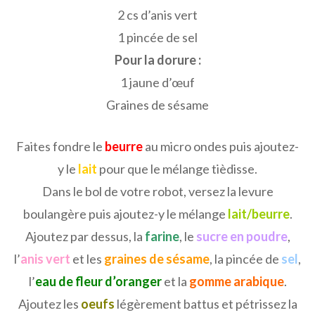
2 cs d’anis vert
1 pincée de sel
Pour la dorure :
1 jaune d’œuf
Graines de sésame
Faites fondre le
beurre
au micro ondes puis ajoutez-
y le
lait
pour que le mélange tièdisse.
Dans le bol de votre robot, versez la levure
boulangère puis ajoutez-y le mélange
lait/beurre
.
Ajoutez par dessus, la
farine
, le
sucre en poudre
,
l’
anis vert
et les
graines de sésame
, la pincée de
sel
,
l’
eau de fleur d’oranger
et la
gomme arabique
.
Ajoutez les
oeufs
légèrement battus et pétrissez la