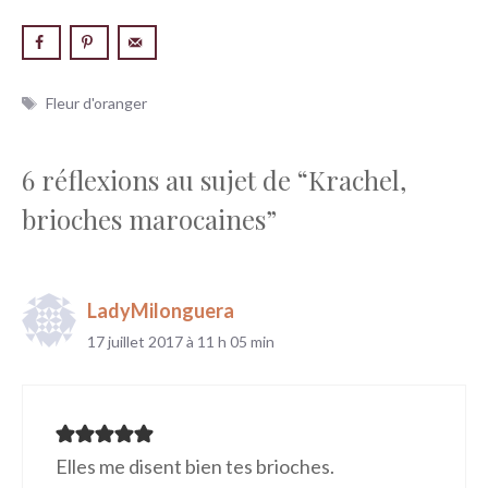
Étiquettes
Fleur d'oranger
6 réflexions au sujet de “Krachel,
brioches marocaines”
LadyMilonguera
17 juillet 2017 à 11 h 05 min
Elles me disent bien tes brioches.