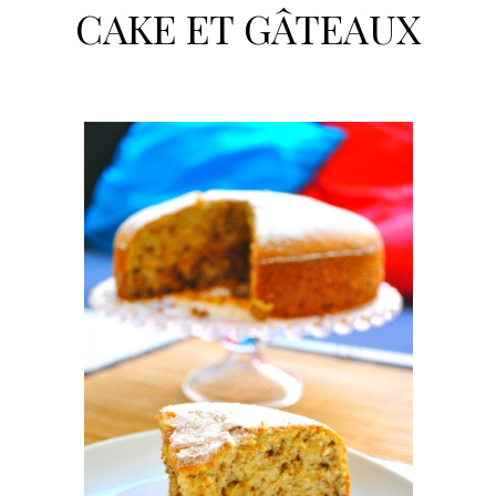
CAKE ET GÂTEAUX
h
e
r