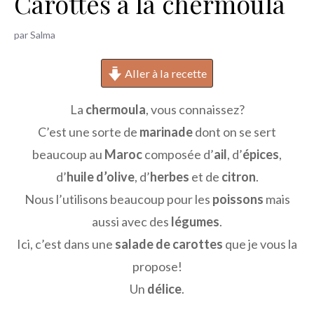
Carottes à la chermoula
h
e
par
Salma
r
Aller à la recette
La
chermoula
, vous connaissez?
C’est une sorte de
marinade
dont on se sert
beaucoup au
Maroc
composée d’
ail
, d’
épices
,
d’
huile d’olive
, d’
herbes
et de
citron
.
Nous l’utilisons beaucoup pour les
poissons
mais
aussi avec des
légumes
.
Ici, c’est dans une
salade de carottes
que je vous la
propose!
Un
délice
.