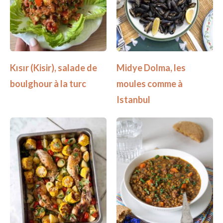
Kısır (Kisir), salade de
Midye Dolma, les
boulghour à la turc
moules comme à
Istanbul