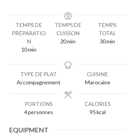
TEMPS DE
TEMPS DE
TEMPS
PRÉPARATIO
CUISSON
TOTAL
minutes
minutes
N
20
min
30
min
minutes
10
min
TYPE DE PLAT
CUISINE
Accompagnement
Marocaine
PORTIONS
CALORIES
4
personnes
95
kcal
EQUIPMENT