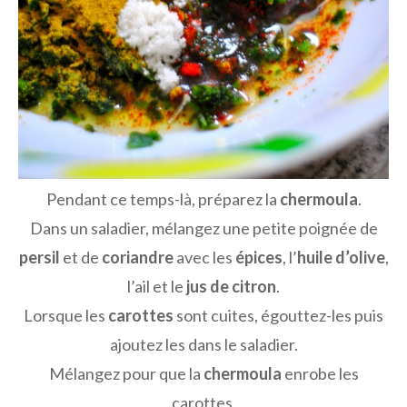
Pendant ce temps-là, préparez la
chermoula
.
Dans un saladier, mélangez une petite poignée de
persil
et de
coriandre
avec les
épices
, l’
huile d’olive
,
l’ail et le
jus de citron
.
Lorsque les
carottes
sont cuites, égouttez-les puis
ajoutez les dans le saladier.
Mélangez pour que la
chermoula
enrobe les
carottes.