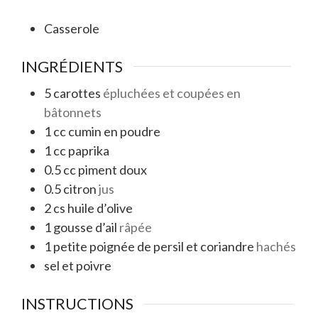
Casserole
INGRÉDIENTS
5
carottes
épluchées et coupées en
bâtonnets
1
cc
cumin en poudre
1
cc
paprika
0.5
cc
piment doux
0.5
citron
jus
2
cs
huile d’olive
1
gousse d’ail
râpée
1
petite poignée de persil et coriandre
hachés
sel et poivre
INSTRUCTIONS