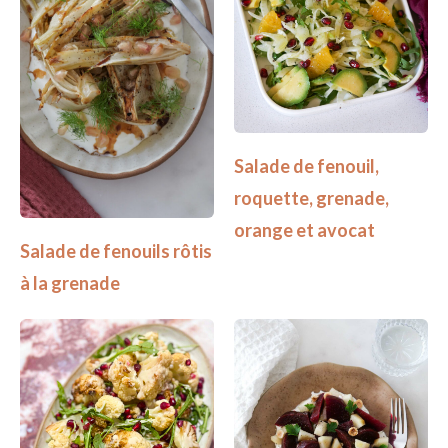
Salade de fenouil,
roquette, grenade,
orange et avocat
Salade de fenouils rôtis
à la grenade