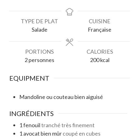
TYPE DE PLAT
CUISINE
Salade
Française
PORTIONS
CALORIES
2
personnes
200
kcal
EQUIPMENT
Mandoline ou couteau bien aiguisé
INGRÉDIENTS
1
fenouil
tranché très finement
1
avocat bien mûr
coupé en cubes