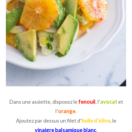
Dans une assiette, disposez le
fenouil
, l’
avocat
et
l’
orange
.
Ajoutez par dessus un filet d’
huile d’olive
, le
vinaigre balsamique blanc
.