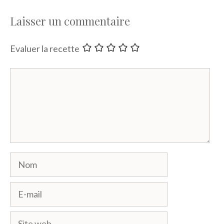
Laisser un commentaire
Evaluer la recette
Commentaire
Nom
E-
mail
Site