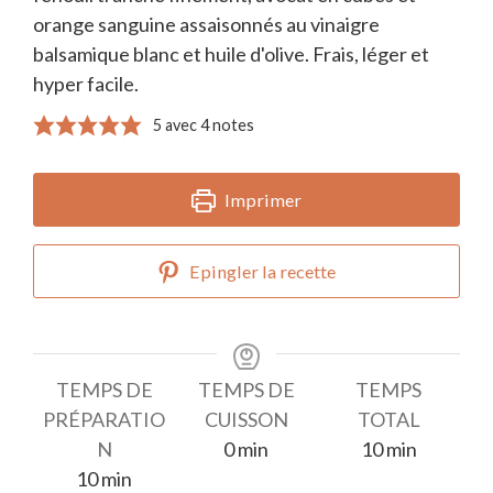
orange sanguine assaisonnés au vinaigre
balsamique blanc et huile d'olive. Frais, léger et
hyper facile.
5
avec
4
notes
Imprimer
Epingler la recette
TEMPS DE
TEMPS DE
TEMPS
PRÉPARATIO
CUISSON
TOTAL
minutes
minutes
N
0
min
10
min
minutes
10
min