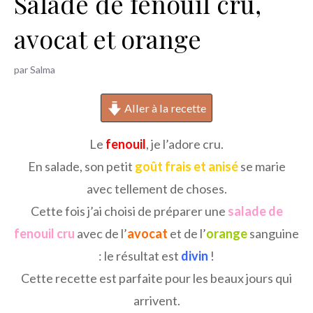
Salade de fenouil cru,
h
avocat et orange
e
r
par
Salma
Aller à la recette
Le
fenouil
, je l’adore cru.
En salade, son petit
goût frais et anisé
se marie
avec tellement de choses.
Cette fois j’ai choisi de préparer une
salade de
fenouil cru
avec de l’
avocat
et de l’
orange
sanguine
: le résultat est
divin
!
Cette recette est parfaite pour les beaux jours qui
arrivent.