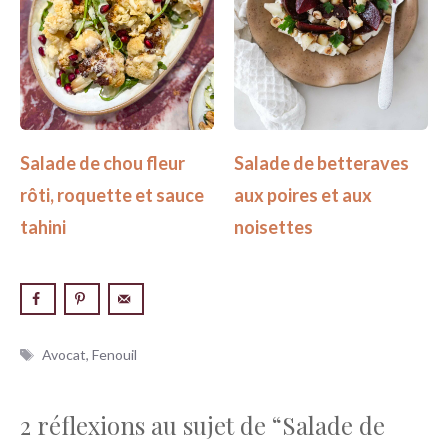
Salade de betteraves
Salade de chou fleur
aux poires et aux
rôti, roquette et sauce
noisettes
tahini
Étiquettes
Avocat
,
Fenouil
2 réflexions au sujet de “Salade de