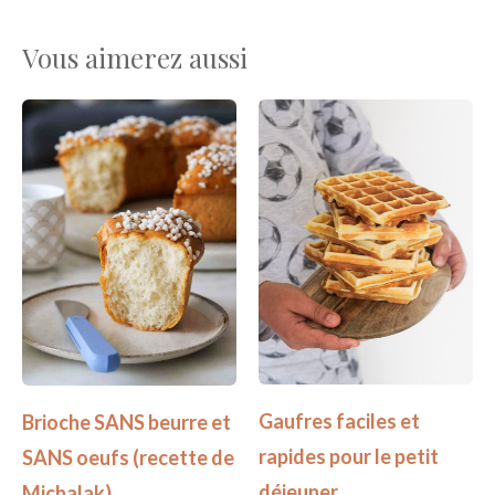
Vous aimerez aussi
Gaufres faciles et
Brioche SANS beurre et
rapides pour le petit
SANS oeufs (recette de
déjeuner
Michalak)