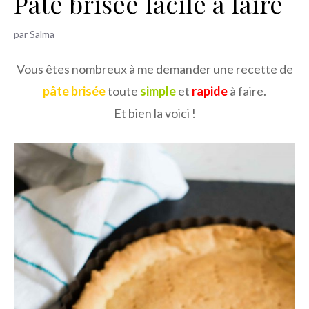
Pâte brisée facile à faire
h
e
par
Salma
r
Vous êtes nombreux à me demander une recette de
pâte brisée
toute
simple
et
rapide
à faire.
Et bien la voici !