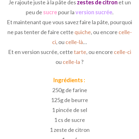
Je rajoute juste à la pâte des
zestes de citron
et un
peu de
sucre
pour la
version sucrée
.
Et maintenant que vous savez faire la pâte, pourquoi
ne pas tenter de faire cette
quiche
, ou encore
celle-
ci
, ou
celle-là
…
Et en version sucrée, cette
tarte
, ou encore
celle-ci
ou
celle-la
?
Ingrédients :
250g de farine
125g de beurre
1 pincée de sel
1 cs de sucre
1 zeste de citron