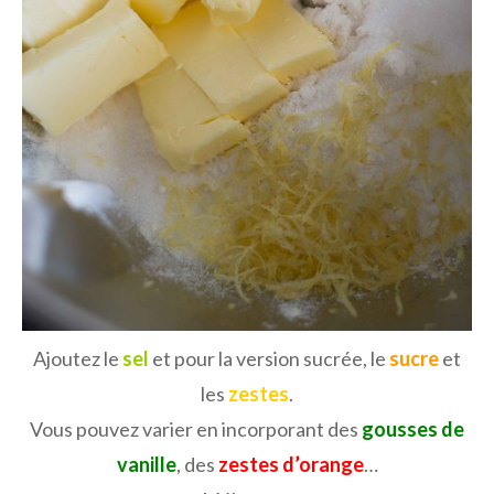
Ajoutez le
sel
et pour la version sucrée, le
sucre
et
les
zestes
.
Vous pouvez varier en incorporant des
gousses de
vanille
, des
zestes d’orange
…