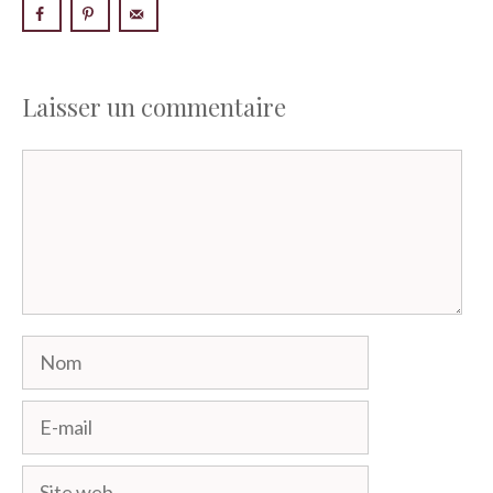
Laisser un commentaire
Commentaire
Nom
E-
mail
Site