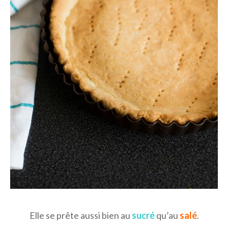
Elle se prête aussi bien au
sucré
qu’au
salé
.