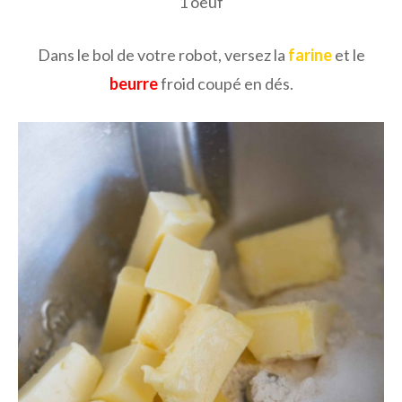
1 oeuf
Dans le bol de votre robot, versez la
farine
et le
beurre
froid coupé en dés.