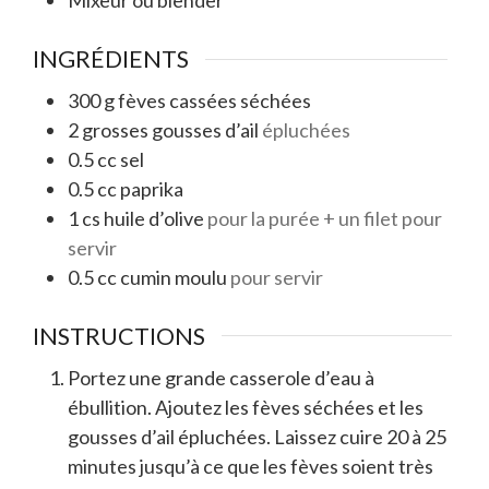
Mixeur ou blender
INGRÉDIENTS
300
g
fèves cassées séchées
2
grosses gousses d’ail
épluchées
0.5
cc
sel
0.5
cc
paprika
1
cs
huile d’olive
pour la purée + un filet pour
servir
0.5
cc
cumin moulu
pour servir
INSTRUCTIONS
Portez une grande casserole d’eau à
ébullition. Ajoutez les fèves séchées et les
gousses d’ail épluchées. Laissez cuire 20 à 25
minutes jusqu’à ce que les fèves soient très