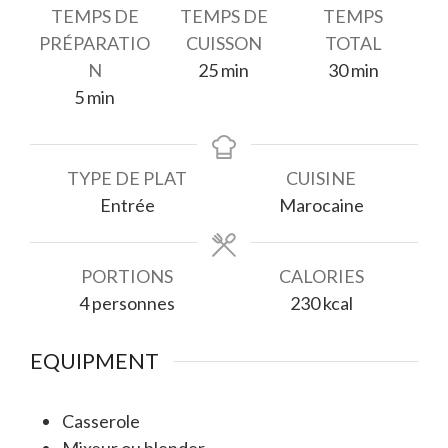
TEMPS DE
TEMPS DE
TEMPS
PRÉPARATIO
CUISSON
TOTAL
minutes
minutes
N
25
min
30
min
minutes
5
min
TYPE DE PLAT
CUISINE
Entrée
Marocaine
PORTIONS
CALORIES
4
personnes
230
kcal
EQUIPMENT
Casserole