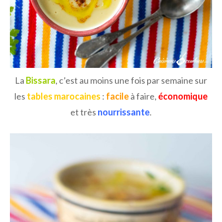
La
Bissara
, c’est au moins une fois par semaine sur
les
tables marocaines
:
facile
à faire,
économique
et très
nourrissante
.