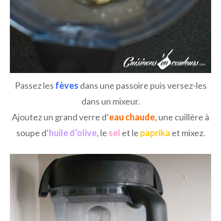
Passez les
fèves
dans une passoire puis versez-les
dans un mixeur.
Ajoutez un grand verre d’
eau chaude
, une cuillère à
soupe d’
huile d’olive
, le
sel
et le
paprika
et mixez.