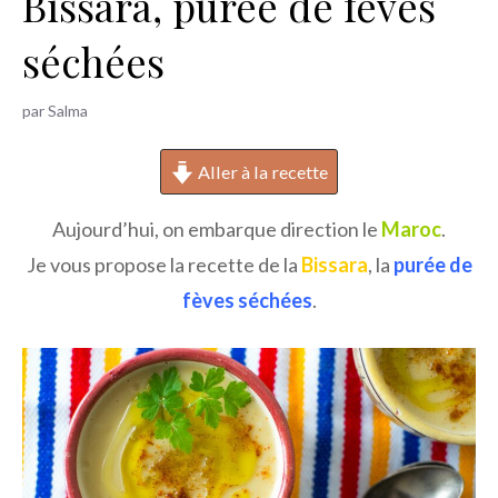
Bissara, purée de fèves
h
séchées
e
r
par
Salma
Aller à la recette
Aujourd’hui, on embarque direction le
Maroc
.
Je vous propose la recette de la
Bissara
, la
purée de
fèves séchées
.