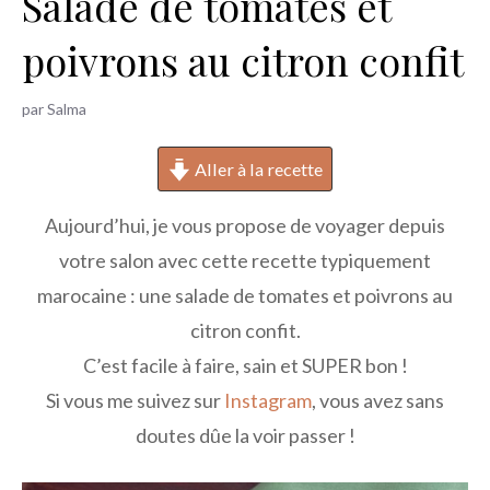
Salade de tomates et
h
poivrons au citron confit
e
r
par
Salma
Aller à la recette
Aujourd’hui, je vous propose de voyager depuis
votre salon avec cette recette typiquement
marocaine : une salade de tomates et poivrons au
citron confit.
C’est facile à faire, sain et SUPER bon !
Si vous me suivez sur
Instagram
, vous avez sans
doutes dûe la voir passer !