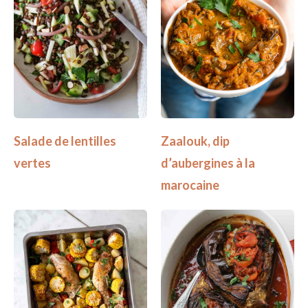
Salade de lentilles
Zaalouk, dip
vertes
d’aubergines à la
marocaine