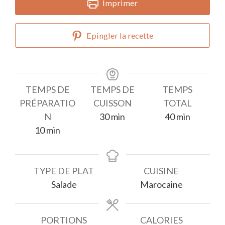
Imprimer
Epingler la recette
TEMPS DE
TEMPS DE
TEMPS
PRÉPARATIO
CUISSON
TOTAL
minutes
minutes
N
30
min
40
min
minutes
10
min
TYPE DE PLAT
CUISINE
Salade
Marocaine
PORTIONS
CALORIES