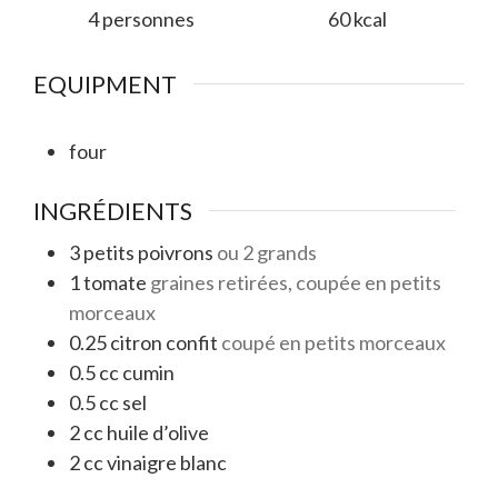
4
personnes
60
kcal
EQUIPMENT
four
INGRÉDIENTS
3
petits poivrons
ou 2 grands
1
tomate
graines retirées, coupée en petits
morceaux
0.25
citron confit
coupé en petits morceaux
0.5
cc
cumin
0.5
cc
sel
2
cc
huile d’olive
2
cc
vinaigre blanc