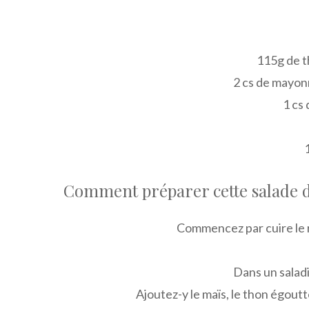
115g de th
2 cs de mayon
1 cs
Comment préparer cette salade d
Commencez par cuire le ri
Dans un saladie
Ajoutez-y le maïs, le thon égoutté