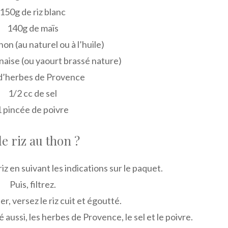
150g de riz blanc
140g de maïs
on (au naturel ou à l’huile)
naise (ou yaourt brassé nature)
 d’herbes de Provence
1/2 cc de sel
1 pincée de poivre
e riz au thon ?
z en suivant les indications sur le paquet.
Puis, filtrez.
r, versez le riz cuit et égoutté.
 aussi, les herbes de Provence, le sel et le poivre.