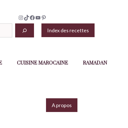
Instagram
TikTok
Facebook
YouTube
Pinterest
Index des recettes
E
CUISINE MAROCAINE
RAMADAN
A propos