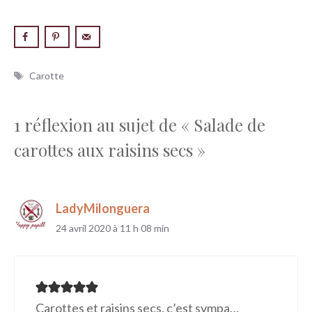
Étiquettes
Carotte
1 réflexion au sujet de « Salade de
carottes aux raisins secs »
LadyMilonguera
24 avril 2020 à 11 h 08 min
Carottes et raisins secs, c’est sympa…