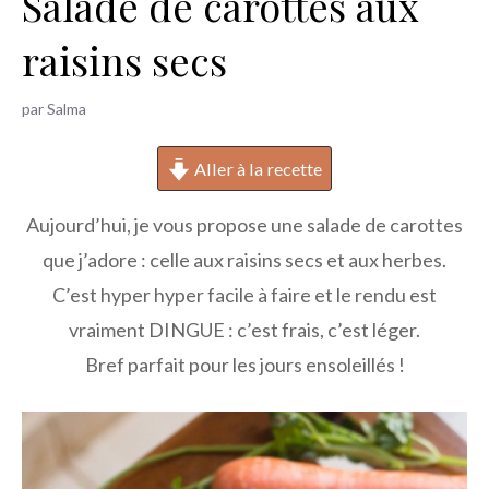
Salade de carottes aux
h
raisins secs
e
r
par
Salma
Aller à la recette
Aujourd’hui, je vous propose une salade de carottes
que j’adore : celle aux raisins secs et aux herbes.
C’est hyper hyper facile à faire et le rendu est
vraiment DINGUE : c’est frais, c’est léger.
Bref parfait pour les jours ensoleillés !