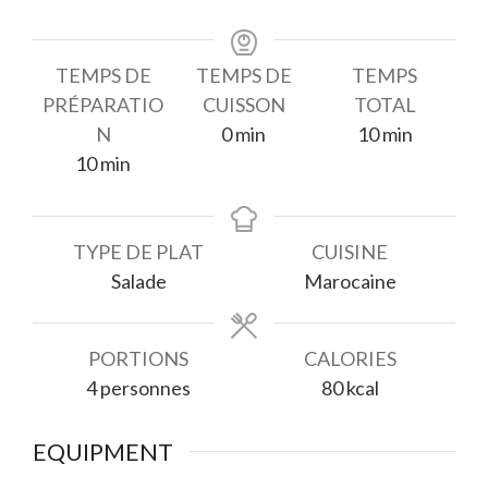
TEMPS DE
TEMPS DE
TEMPS
PRÉPARATIO
CUISSON
TOTAL
minutes
minutes
N
0
min
10
min
minutes
10
min
TYPE DE PLAT
CUISINE
Salade
Marocaine
PORTIONS
CALORIES
4
personnes
80
kcal
EQUIPMENT