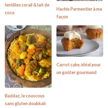
lentilles corail & lait de
Hachis Parmentier à ma
coco
façon
Carrot cake, idéal pour
un goûter gourmand
Baddaz, le couscous
sans gluten doukkali