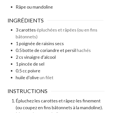
Râpe ou mandoline
INGRÉDIENTS
3
carottes
épluchées et râpées (ou en fins
bâtonnets)
1
poignée de raisins secs
0.5
botte de coriandre et persil
hachés
2
cs
vinaigre d’alcool
1
pincée de sel
0.5
cc
poivre
huile d’olive
un filet
INSTRUCTIONS
Épluchez les carottes et râpez-les finement
(ou coupez en fins bâtonnets à la mandoline).