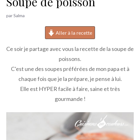
Soupe de poisson
h
e
par
Salma
r
Aller à la recette
Ce soir je partage avec vous la recette de la soupe de
poissons.
C’est une des soupes préférées de mon papa et à
chaque fois que je la prépare, je pense à lui.
Elle est HYPER facile à faire, saine et très
gourmande !