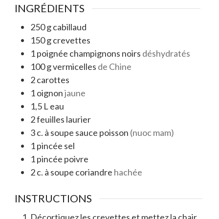
INGRÉDIENTS
250
g
cabillaud
150
g
crevettes
1
poignée
champignons noirs
déshydratés
100
g
vermicelles
de Chine
2
carottes
1
oignon
jaune
1,5
L
eau
2
feuilles
laurier
3
c. à soupe
sauce poisson
(nuoc mam)
1
pincée
sel
1
pincée
poivre
2
c. à soupe
coriandre
hachée
INSTRUCTIONS
Décortiquez les crevettes et mettez la chair