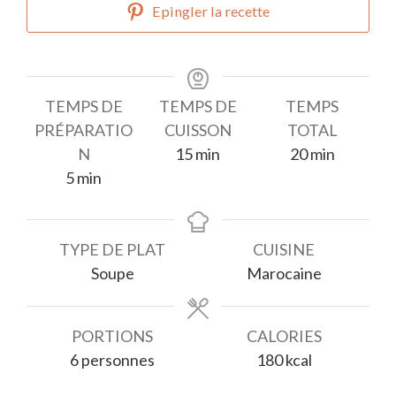
Epingler la recette
TEMPS DE
TEMPS DE
TEMPS
PRÉPARATIO
CUISSON
TOTAL
minutes
minutes
N
15
min
20
min
minutes
5
min
TYPE DE PLAT
CUISINE
Soupe
Marocaine
PORTIONS
CALORIES
6
personnes
180
kcal