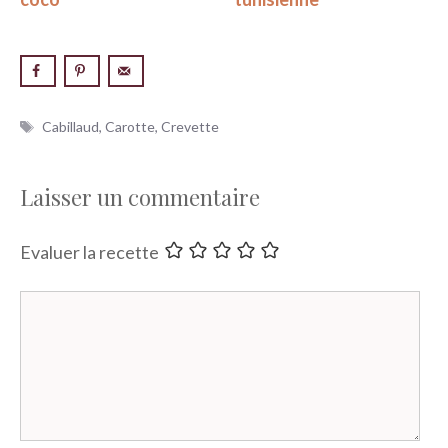
Étiquettes
Cabillaud
,
Carotte
,
Crevette
Laisser un commentaire
Evaluer la recette
Commentaire