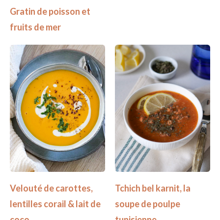
Gratin de poisson et
fruits de mer
Velouté de carottes,
Tchich bel karnit, la
lentilles corail & lait de
soupe de poulpe
coco
tunisienne