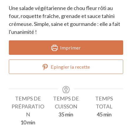
Une salade végétarienne de chou fleur rôti au
four, roquette fraîche, grenade et sauce tahini
crémeuse. Simple, saine et gourmande : elle a fait
l'unanimité !
Imprimer
Epingler la recette
TEMPS DE
TEMPS DE
TEMPS
PRÉPARATIO
CUISSON
TOTAL
minutes
minutes
N
35
min
45
min
minutes
10
min