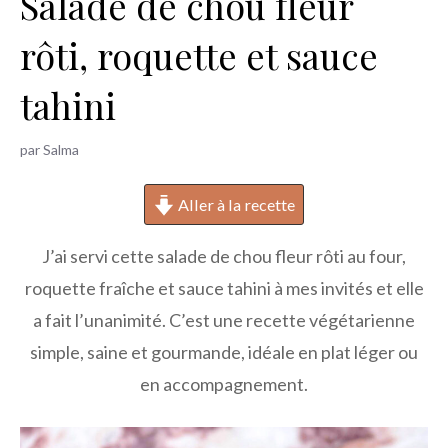
Salade de chou fleur
h
rôti, roquette et sauce
e
r
tahini
par
Salma
Aller à la recette
J’ai servi cette salade de chou fleur rôti au four,
roquette fraîche et sauce tahini à mes invités et elle
a fait l’unanimité. C’est une recette végétarienne
simple, saine et gourmande, idéale en plat léger ou
en accompagnement.