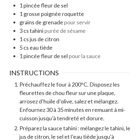
1
pincée
fleur de sel
1
grosse poignée
roquette
grains de grenade
pour servir
3
cs
tahini
purée de sésame
1
cs
jus de citron
5
cs
eau tiède
1
pincée
fleur de sel
pour la sauce
INSTRUCTIONS
Préchauffez le four à 200°C. Disposez les
fleurettes de chou fleur sur une plaque,
arrosez d’huile d’olive, salez et mélangez.
Enfournez 30 à 35 minutes en remuant à mi-
cuisson jusqu’à tendreté et dorure.
Préparez la sauce tahini : mélangez le tahini, le
jus de citron, le sel et l’eau tiède jusqu’à