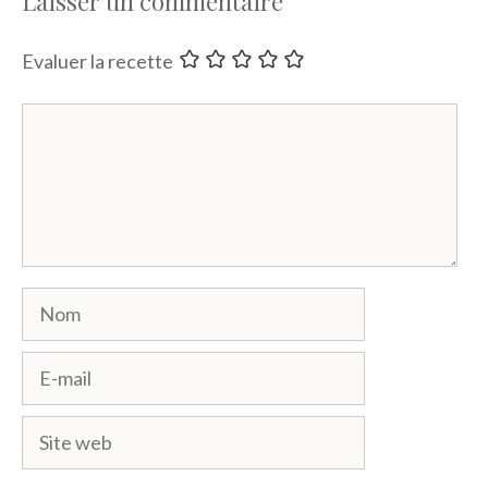
Laisser un commentaire
Evaluer la recette
Commentaire
Nom
E-
mail
Site
web