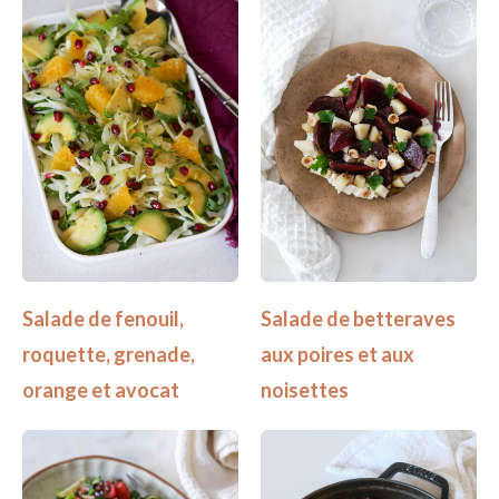
Salade de fenouil,
Salade de betteraves
roquette, grenade,
aux poires et aux
orange et avocat
noisettes