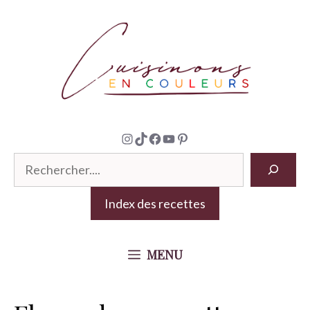
Aller
au
contenu
Instagram
TikTok
Facebook
YouTube
Pinterest
R
e
Index des recettes
c
h
e
MENU
r
c