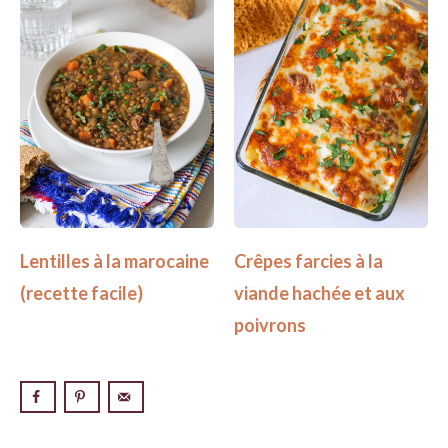
Lentilles à la marocaine
Crêpes farcies à la
(recette facile)
viande hachée et aux
poivrons