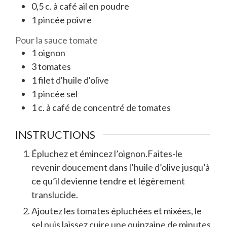
0,5
c. à café
ail en poudre
1
pincée
poivre
Pour la sauce tomate
1
oignon
3
tomates
1
filet
d'huile d'olive
1
pincée
sel
1
c. à café
de concentré de tomates
INSTRUCTIONS
Épluchez et émincez l’oignon.Faites-le
revenir doucement dans l’huile d’olive jusqu’à
ce qu’il devienne tendre et légèrement
translucide.
Ajoutez les tomates épluchées et mixées, le
sel puis laissez cuire une quinzaine de minutes