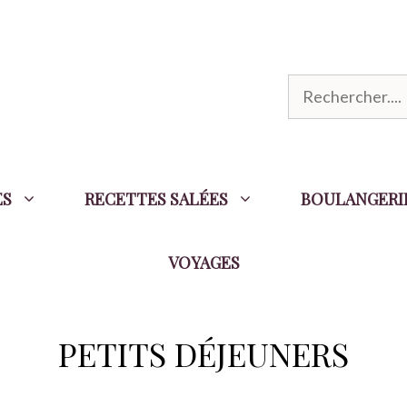
R
e
c
h
ES
RECETTES SALÉES
BOULANGERI
e
r
VOYAGES
c
h
e
PETITS DÉJEUNERS
r