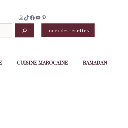
Instagram
TikTok
Facebook
YouTube
Pinterest
Index des recettes
E
CUISINE MAROCAINE
RAMADAN