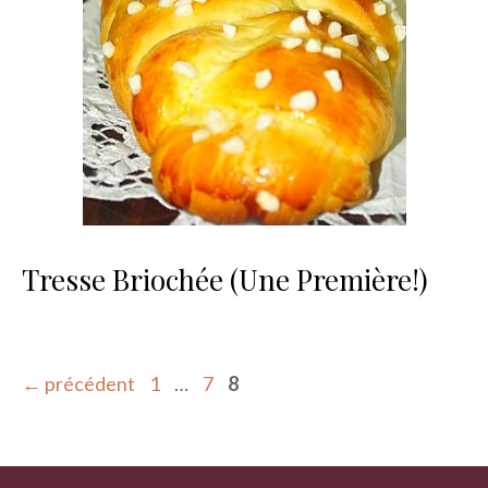
Tresse Briochée (Une Première!)
Page
Page
Page
←
précédent
1
…
7
8