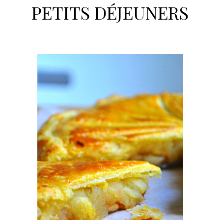
PETITS DÉJEUNERS
h
e
r