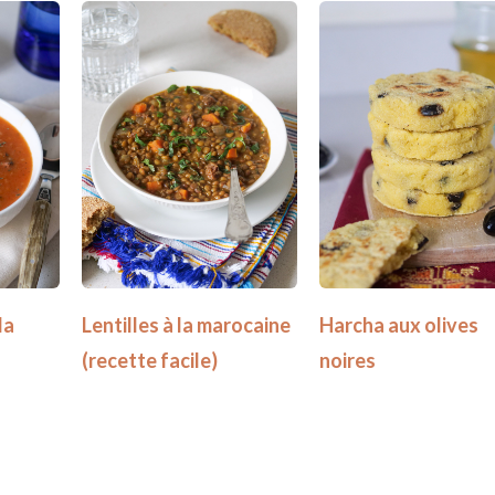
la
Lentilles à la marocaine
Harcha aux olives
(recette facile)
noires