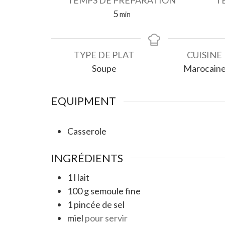
TEMPS DE PRÉPARATION
T
minutes
5
min
TYPE DE PLAT
CUISINE
Soupe
Marocain
EQUIPMENT
Casserole
INGRÉDIENTS
1
l
lait
100
g
semoule fine
1
pincée de sel
miel
pour servir