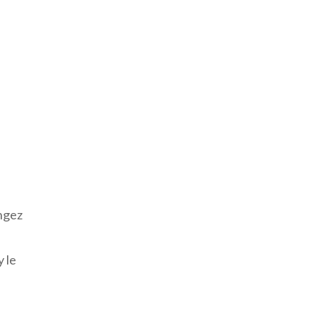
ngez
y le