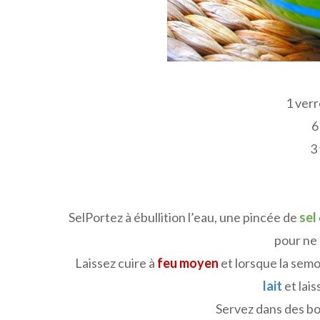
1 verr
6
3
SelPortez à ébullition l’eau, une pincée de
sel
pour ne
Laissez cuire à
feu moyen
et lorsque la semo
lait
et lai
Servez dans des bol