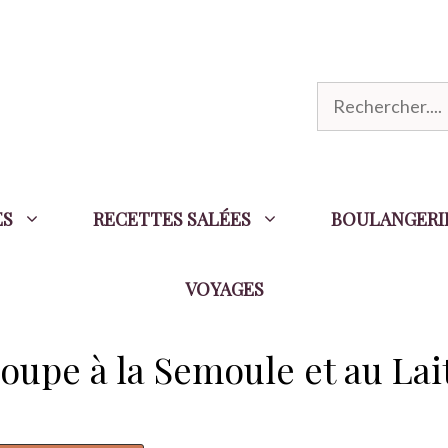
R
e
c
h
ES
RECETTES SALÉES
BOULANGERI
e
r
VOYAGES
c
h
e
Soupe à la Semoule et au Lai
r