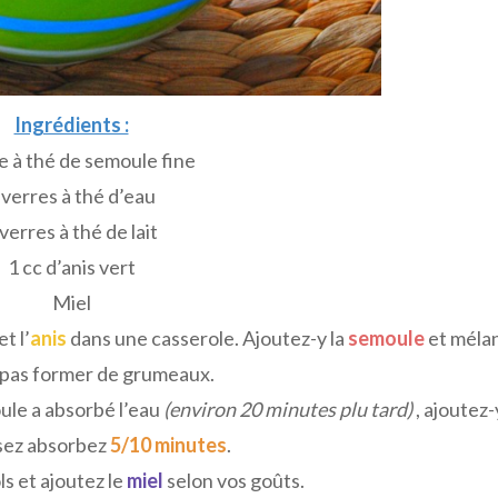
Ingrédients :
e à thé de semoule fine
 verres à thé d’eau
 verres à thé de lait
1 cc d’anis vert
Miel
et l’
anis
dans une casserole. Ajoutez-y la
semoule
et méla
 pas former de grumeaux.
ule a absorbé l’eau
(environ 20 minutes plu tard)
, ajoutez-
ssez absorbez
5/10 minutes
.
s et ajoutez le
miel
selon vos goûts.