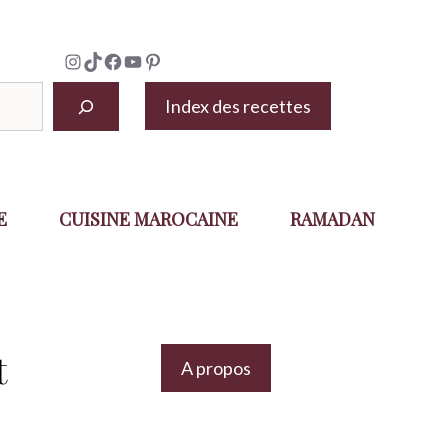
Instagram
TikTok
Facebook
YouTube
Pinterest
Index des recettes
E
CUISINE MAROCAINE
RAMADAN
t
A propos