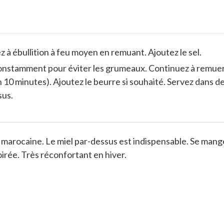
z à ébullition à feu moyen en remuant. Ajoutez le sel.
constamment pour éviter les grumeaux. Continuez à remuer
 10 minutes). Ajoutez le beurre si souhaité. Servez dans d
sus.
marocaine. Le miel par-dessus est indispensable. Se mang
irée. Très réconfortant en hiver.