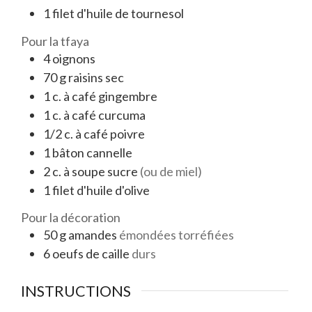
1
filet
d'huile de tournesol
Pour la tfaya
4
oignons
70
g
raisins sec
1
c. à café
gingembre
1
c. à café
curcuma
1/2
c. à café
poivre
1
bâton
cannelle
2
c. à soupe
sucre
(ou de miel)
1
filet
d'huile d'olive
Pour la décoration
50
g
amandes
émondées torréfiées
6
oeufs de caille
durs
INSTRUCTIONS