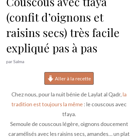
Couscous avec tfaya
h
(confit d’oignons et
e
r
raisins secs) très facile
expliqué pas à pas
par
Salma
Aller à la recette
Chez nous, pour la nuit bénie de Laylat al Qadr,
la
tradition est toujours la même
: le couscous avec
tfaya.
Semoule de couscous légère, oignons doucement
caramélisés avec les raisins secs, amandes… un plat