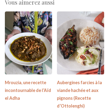
Vous aimerez aussi
Mrouzia, une recette
Aubergines farcies à la
incontournable de l’Aïd
viande hachée et aux
el Adha
pignons (Recette
d’Ottolenghi)