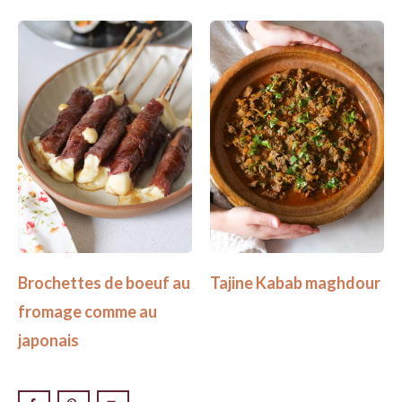
Brochettes de boeuf au
Tajine Kabab maghdour
fromage comme au
japonais