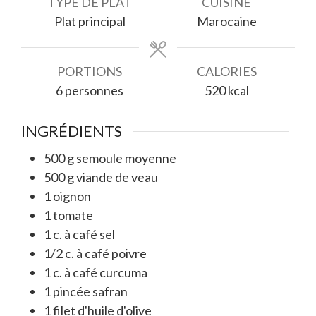
TYPE DE PLAT
CUISINE
Plat principal
Marocaine
PORTIONS
CALORIES
6
personnes
520
kcal
INGRÉDIENTS
500
g
semoule moyenne
500
g
viande de veau
1
oignon
1
tomate
1
c. à café
sel
1/2
c. à café
poivre
1
c. à café
curcuma
1
pincée
safran
1
filet
d'huile d'olive