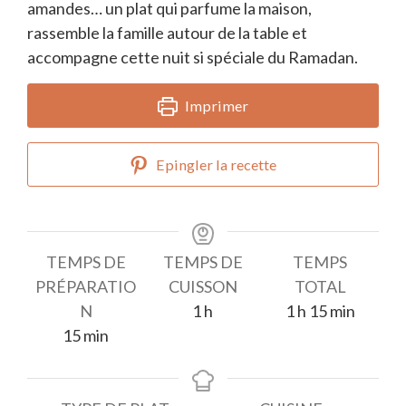
amandes… un plat qui parfume la maison,
rassemble la famille autour de la table et
accompagne cette nuit si spéciale du Ramadan.
Imprimer
Epingler la recette
TEMPS DE
TEMPS DE
TEMPS
PRÉPARATIO
CUISSON
TOTAL
heure
heure
minutes
N
1
h
1
h
15
min
minutes
15
min