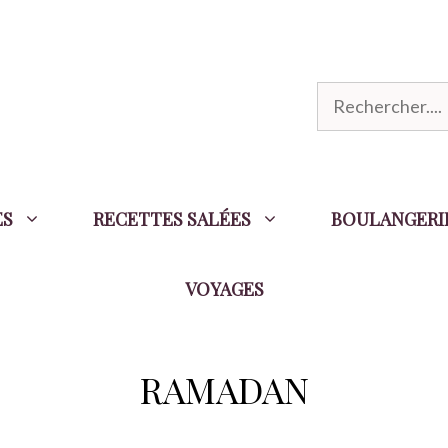
R
e
c
h
ES
RECETTES SALÉES
BOULANGERI
e
r
VOYAGES
c
h
e
RAMADAN
r