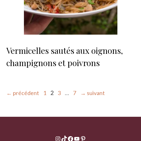
Vermicelles sautés aux oignons,
champignons et poivrons
Page
Page
Page
Page
←
précédent
1
2
3
…
7
→
suivant
Instagram
TikTok
Facebook
YouTube
Pinterest